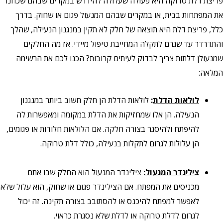
פריצת דלת טרוקה היא פעולה שעלולה להידרש במקרים שבהם שכחנו
את המפתחות בבית, או במקרים שבהם המנעול פגום או שחוק. בדרך
כלל, פריצת דלת היא תוצאה של חלק לא תקין במנגנון הנעילה, שהלך
והתדרדר עד שגרם לתקלה המחייבת טיפול מיידי. אז מה החלקים
שמנעולן דלתות צריך לבדוק לעיתים קרובות? הכנו לכם את הרשימה
המלאה:
לולאות הדלת
:
לולאות הדלת הן חלק חשוב ביותר במנגנון
הנעילה. הן אלו שמחזיקות את הדלת במקומה ומאפשרות לה
להיפתח ולהיסגר בצורה חלקה. אם הלולאות חלודות או פגומים,
הן עלולות לגרום לתקלות בנעילה, כולל דלת טרוקה.
צילינדר המנעול
:
צילינדר המנעול הוא החלק שבו אתם
מכניסים את המפתח. אם הצילינדר פגום או שחוק, הוא עלול שלא
לאפשר למפתח להיכנס או להסתובב בצורה תקינה. זה יכול
לגרום לדלת טרוקה או לדלת שלא נסגרת כראוי.