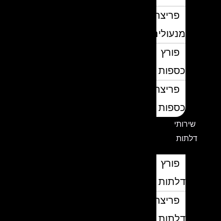
פריצת
מנעולים
פורץ
כספות
פריצת
כספות
שירותי
דלתות
פורץ
דלתות
פריצת
דלתות