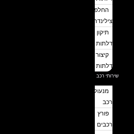
החלפת
צילינדרים
תיקון
דלתות
קיצור
דלתות
שירותי רכב
מנעולן
רכב
פורץ
רכבים