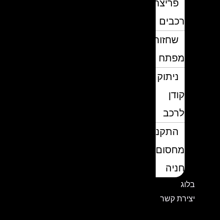
פריצת
רכבים
שחזור
מפתח
ניתוק
קודן
לרכב
התקנת
מחסום
חניה
בלוג
יצירת קשר