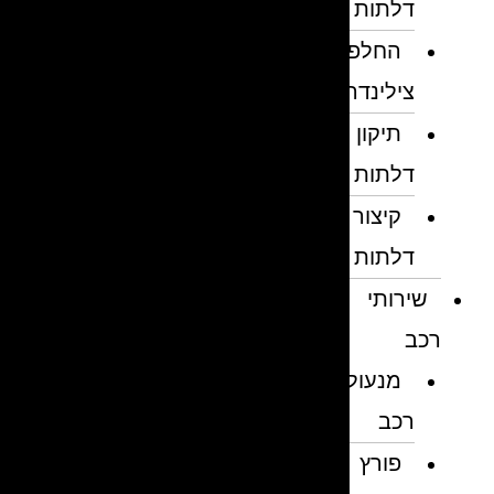
דלתות
החלפת
צילינדרים
תיקון
דלתות
קיצור
דלתות
שירותי
רכב
מנעולן
רכב
פורץ