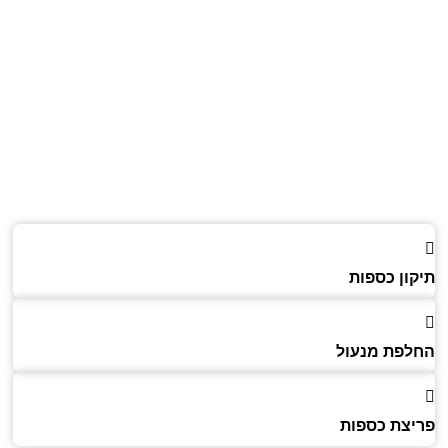
ון כספות
פת מנעול
צת כספות