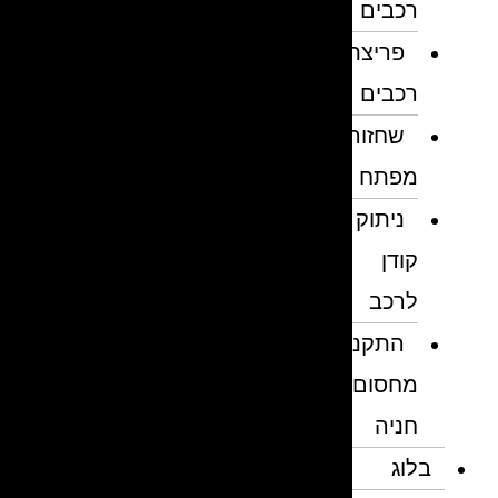
רכבים
פריצת
רכבים
שחזור
מפתח
ניתוק
קודן
לרכב
התקנת
מחסום
חניה
בלוג