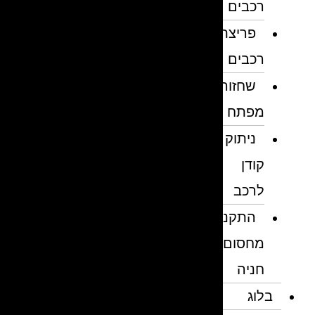
רכבים
פריצת
רכבים
שחזור
מפתח
ניתוק
קודן
לרכב
התקנת
מחסום
חניה
בלוג