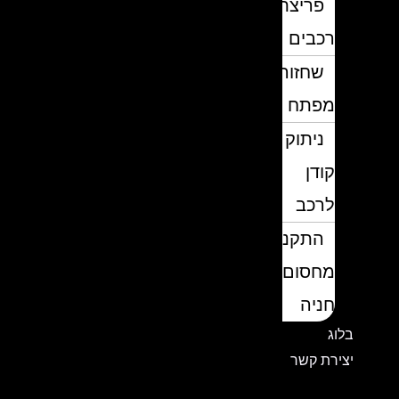
פריצת
רכבים
שחזור
מפתח
ניתוק
קודן
לרכב
התקנת
מחסום
חניה
בלוג
יצירת קשר