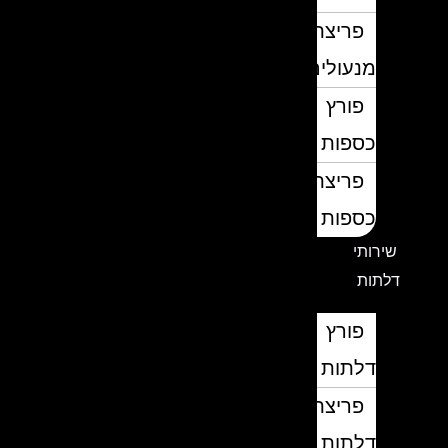
פריצת
מנעולים
פורץ
כספות
פריצת
כספות
שירותי
דלתות
פורץ
דלתות
פריצת
דלתות