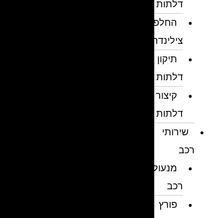
דלתות
החלפת
צילינדרים
תיקון
דלתות
קיצור
דלתות
שירותי
רכב
מנעולן
רכב
פורץ