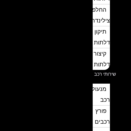
החלפת
צילינדרים
תיקון
דלתות
קיצור
דלתות
שירותי רכב
מנעולן
רכב
פורץ
רכבים