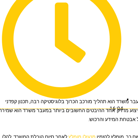
רד הוא תהליך מורכב הכרוך בלוגיסטיקה רבה, תכנון קפדני
16:04
מדויק. אחד ההיבטים החשובים ביותר במעבר משרד הוא שמירה
ת המידע והרכוש.
 מומלץ להזמין
מנעולן מומלץ
לאחר סיום הובלת המשרד. להלן