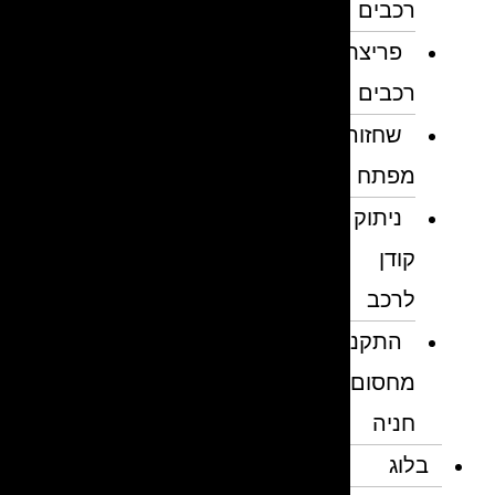
רכבים
פריצת
רכבים
שחזור
מפתח
ניתוק
קודן
לרכב
התקנת
מחסום
חניה
בלוג