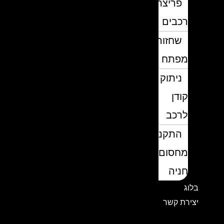
פריצת
רכבים
שחזור
מפתח
ניתוק
קודן
לרכב
התקנת
מחסום
חניה
בלוג
יצירת קשר