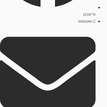
פייסבוק
וואטסאפ