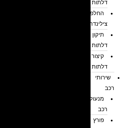
דלתות
החלפת
צילינדרים
תיקון
דלתות
קיצור
דלתות
שירותי
רכב
מנעולן
רכב
פורץ