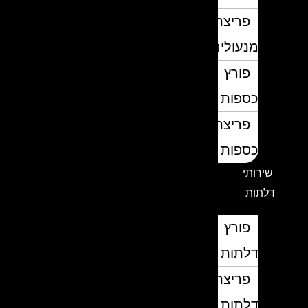
פריצת
מנעולים
פורץ
כספות
פריצת
כספות
שירותי
דלתות
פורץ
דלתות
פריצת
דלתות