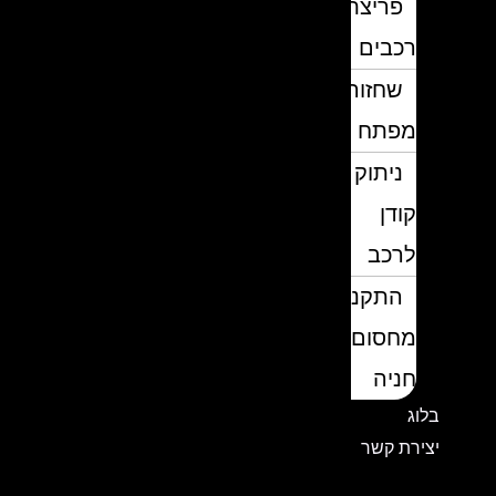
פריצת
רכבים
שחזור
מפתח
ניתוק
קודן
לרכב
התקנת
מחסום
חניה
בלוג
יצירת קשר