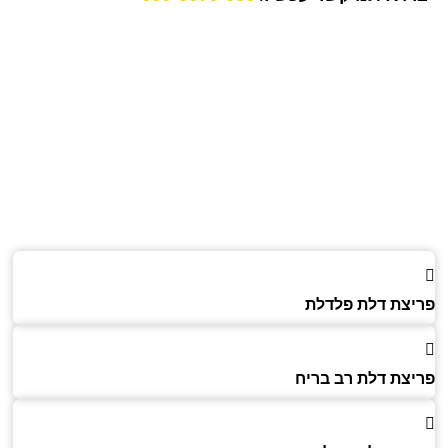
צת דלת פלדלת
צת דלת רב בריח