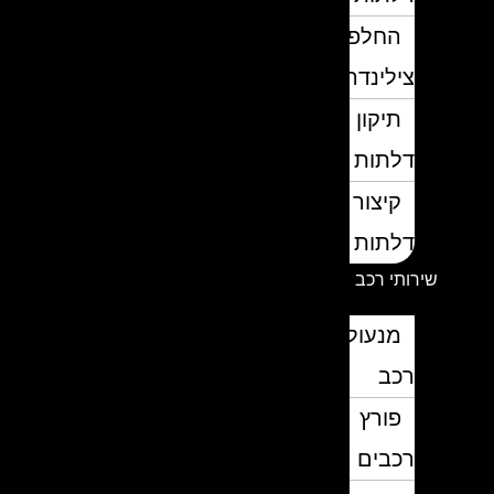
החלפת
צילינדרים
תיקון
דלתות
קיצור
דלתות
שירותי רכב
מנעולן
רכב
פורץ
רכבים