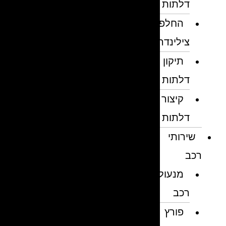
דלתות
החלפת
צילינדרים
תיקון
דלתות
קיצור
דלתות
שירותי
רכב
מנעולן
רכב
פורץ