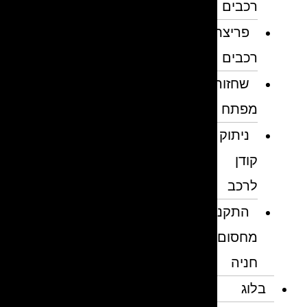
רכבים
פריצת
רכבים
שחזור
מפתח
ניתוק
קודן
לרכב
התקנת
מחסום
חניה
בלוג