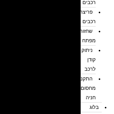
רכבים
פריצת
רכבים
שחזור
מפתח
ניתוק
קודן
לרכב
התקנת
מחסום
חניה
בלוג