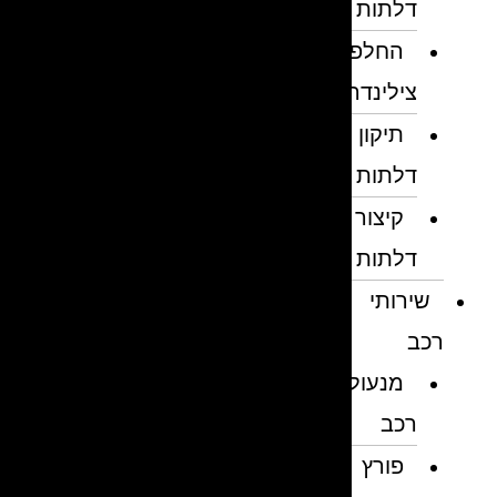
דלתות
החלפת
צילינדרים
תיקון
דלתות
קיצור
דלתות
שירותי
רכב
מנעולן
רכב
פורץ