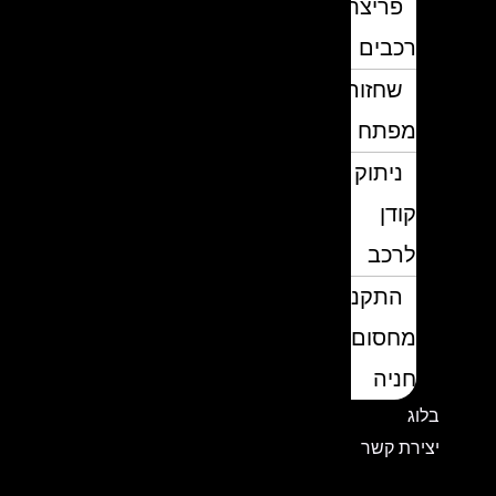
פריצת
רכבים
שחזור
מפתח
ניתוק
קודן
לרכב
התקנת
מחסום
חניה
בלוג
יצירת קשר