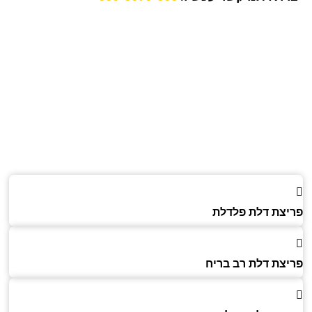
צת דלת פלדלת
צת דלת רב בריח