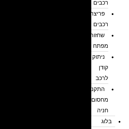
רכבים
פריצת
רכבים
שחזור
מפתח
ניתוק
קודן
לרכב
התקנת
מחסום
חניה
בלוג