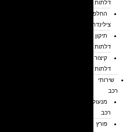
דלתות
החלפת
צילינדרים
תיקון
דלתות
קיצור
דלתות
שירותי
רכב
מנעולן
רכב
פורץ