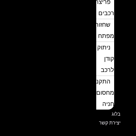
פריצת
רכבים
שחזור
מפתח
ניתוק
קודן
לרכב
התקנת
מחסום
חניה
בלוג
יצירת קשר