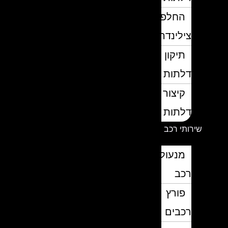
החלפת
צילינדרים
תיקון
דלתות
קיצור
דלתות
שירותי רכב
מנעולן
רכב
פורץ
רכבים