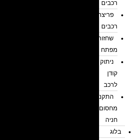
רכבים
פריצת
רכבים
שחזור
מפתח
ניתוק
קודן
לרכב
התקנת
מחסום
חניה
בלוג