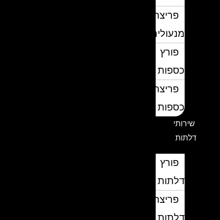
פריצת
מנעולים
פורץ
כספות
פריצת
כספות
שירותי
דלתות
פורץ
דלתות
פריצת
דלתות