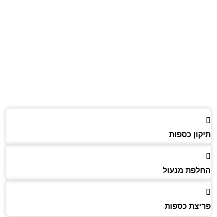
ון כספות
פת מנעול
צת כספות