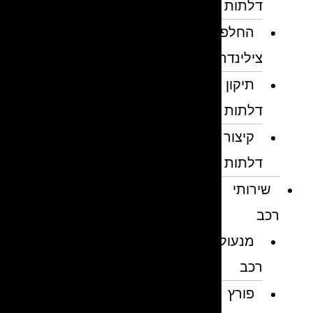
דלתות
החלפת
צילינדרים
תיקון
דלתות
קיצור
דלתות
שירותי
רכב
מנעולן
רכב
פורץ