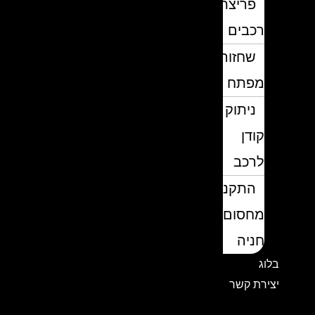
פריצת
רכבים
שחזור
מפתח
ניתוק
קודן
לרכב
התקנת
מחסום
חניה
בלוג
יצירת קשר