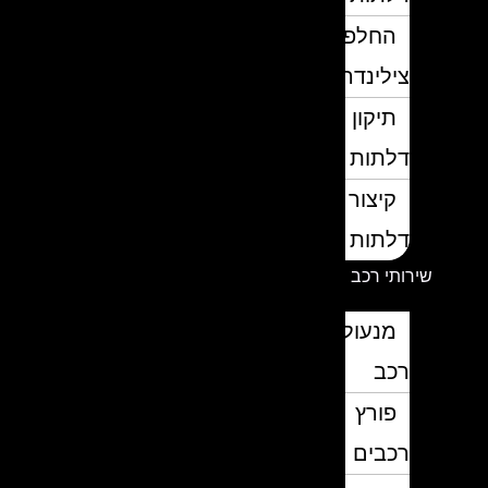
החלפת
צילינדרים
תיקון
דלתות
קיצור
דלתות
שירותי רכב
מנעולן
רכב
פורץ
רכבים