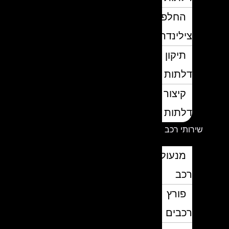
החלפת
צילינדרים
תיקון
דלתות
קיצור
דלתות
שירותי רכב
מנעולן
רכב
פורץ
רכבים