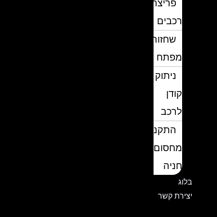
פריצת
רכבים
שחזור
מפתח
ניתוק
קודן
לרכב
התקנת
מחסום
חניה
בלוג
יצירת קשר