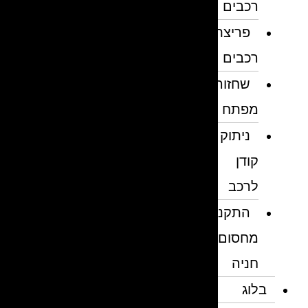
רכבים
פריצת
רכבים
שחזור
מפתח
ניתוק
קודן
לרכב
התקנת
מחסום
חניה
בלוג