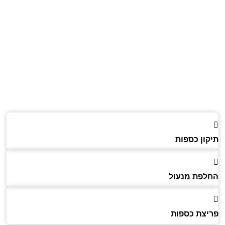
ון כספות
פת מנעול
צת כספות