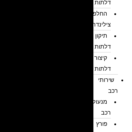
דלתות
החלפת
צילינדרים
תיקון
דלתות
קיצור
דלתות
שירותי
רכב
מנעולן
רכב
פורץ