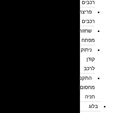
רכבים
פריצת
רכבים
שחזור
מפתח
ניתוק
קודן
לרכב
התקנת
מחסום
חניה
בלוג