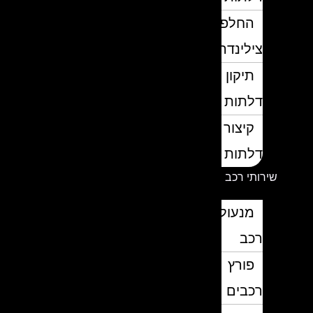
החלפת
צילינדרים
תיקון
דלתות
קיצור
דלתות
שירותי רכב
מנעולן
רכב
פורץ
רכבים