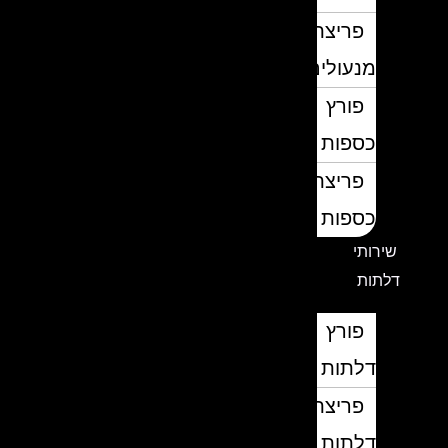
פריצת
מנעולים
פורץ
כספות
פריצת
כספות
שירותי
דלתות
פורץ
דלתות
פריצת
דלתות