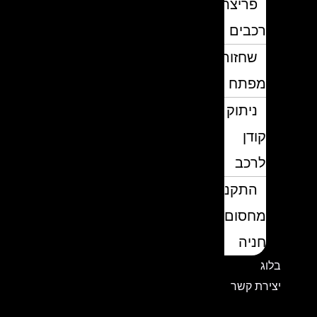
פריצת
רכבים
שחזור
מפתח
ניתוק
קודן
לרכב
התקנת
מחסום
חניה
בלוג
יצירת קשר