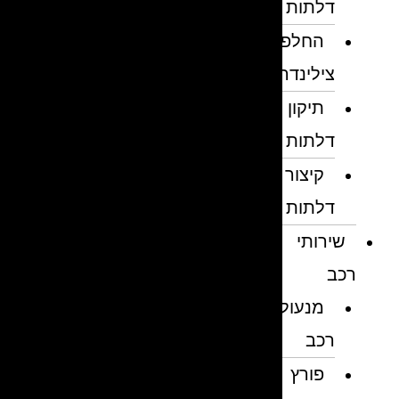
דלתות
החלפת
צילינדרים
תיקון
דלתות
קיצור
דלתות
שירותי
רכב
מנעולן
רכב
פורץ