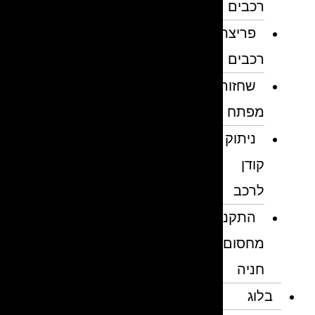
רכבים
פריצת
רכבים
שחזור
מפתח
ניתוק
קודן
לרכב
התקנת
מחסום
חניה
בלוג