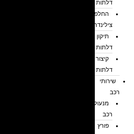
דלתות
החלפת
צילינדרים
תיקון
דלתות
קיצור
דלתות
שירותי
רכב
מנעולן
רכב
פורץ