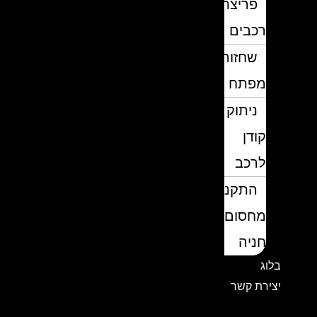
פריצת
רכבים
שחזור
מפתח
ניתוק
קודן
לרכב
התקנת
מחסום
חניה
בלוג
יצירת קשר