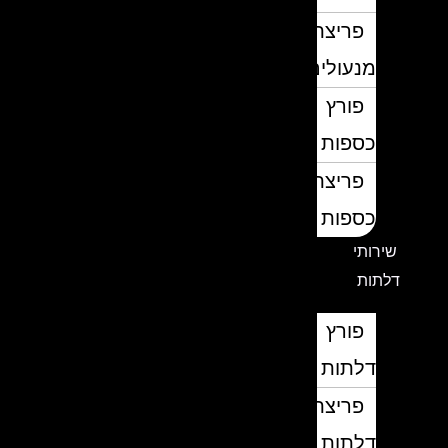
פריצת
מנעולים
פורץ
כספות
פריצת
כספות
שירותי
דלתות
פורץ
דלתות
פריצת
דלתות