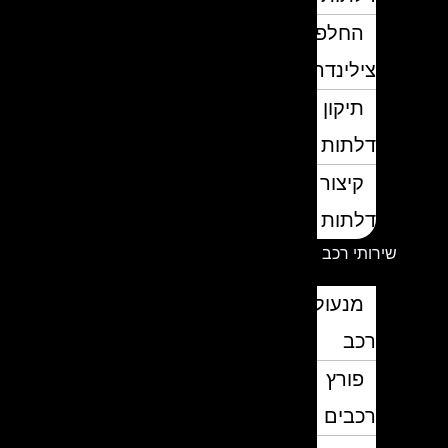
החלפת
צילינדרים
תיקון
דלתות
קיצור
דלתות
שירותי רכב
מנעולן
רכב
פורץ
רכבים