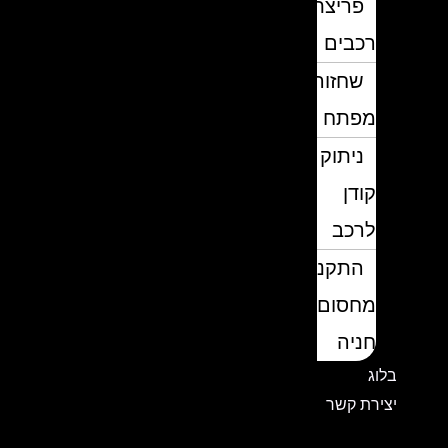
פריצת
רכבים
שחזור
מפתח
ניתוק
קודן
לרכב
התקנת
מחסום
חניה
בלוג
יצירת קשר