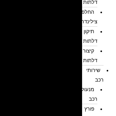
דלתות
החלפת
צילינדרים
תיקון
דלתות
קיצור
דלתות
שירותי
רכב
מנעולן
רכב
פורץ