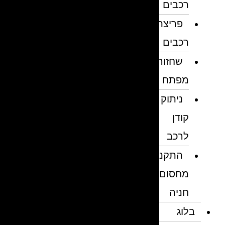
רכבים
פריצת
רכבים
שחזור
מפתח
ניתוק
קודן
לרכב
התקנת
מחסום
חניה
בלוג