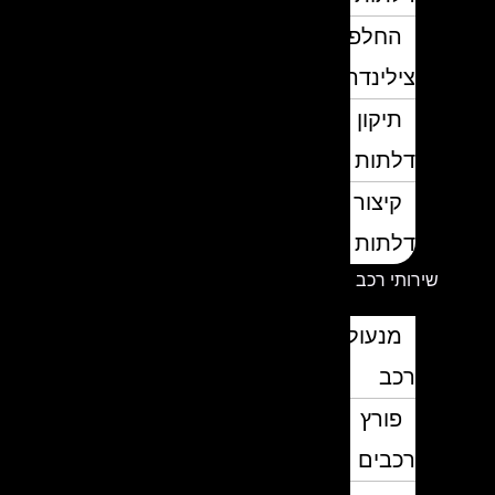
החלפת
צילינדרים
תיקון
דלתות
קיצור
דלתות
שירותי רכב
מנעולן
רכב
פורץ
רכבים