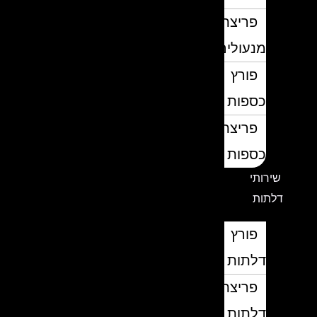
פריצת
מנעולים
פורץ
כספות
פריצת
כספות
שירותי
דלתות
פורץ
דלתות
פריצת
דלתות