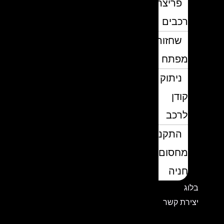
פריצת
רכבים
שחזור
מפתח
ניתוק
קודן
לרכב
התקנת
מחסום
חניה
בלוג
יצירת קשר