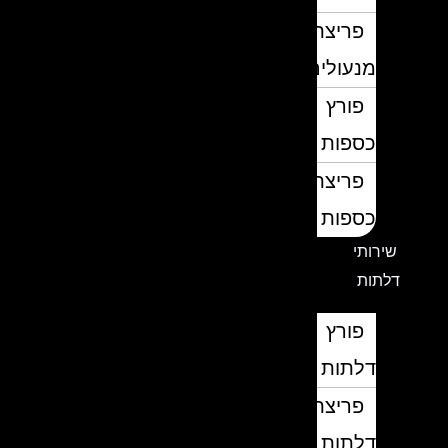
פריצת
מנעולים
פורץ
כספות
פריצת
כספות
שירותי
דלתות
פורץ
דלתות
פריצת
דלתות