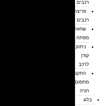
רכבים
פריצת
רכבים
שחזור
מפתח
ניתוק
קודן
לרכב
התקנת
מחסום
חניה
בלוג