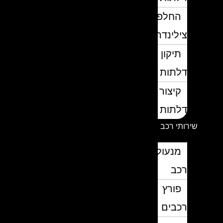
החלפת
צילינדרים
תיקון
דלתות
קיצור
דלתות
שירותי רכב
מנעולן
רכב
פורץ
רכבים