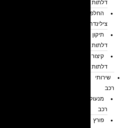
דלתות
החלפת
צילינדרים
תיקון
דלתות
קיצור
דלתות
שירותי
רכב
מנעולן
רכב
פורץ