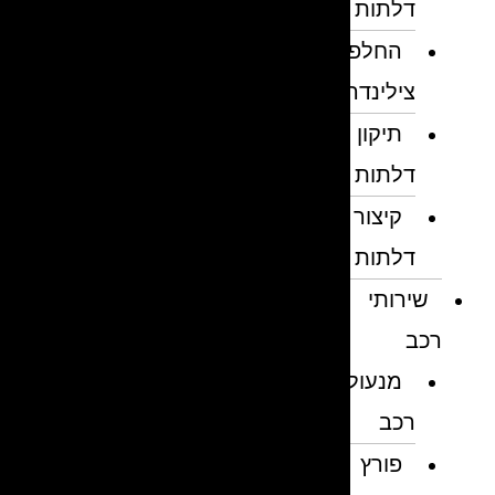
דלתות
החלפת
צילינדרים
תיקון
דלתות
קיצור
דלתות
שירותי
רכב
מנעולן
רכב
פורץ