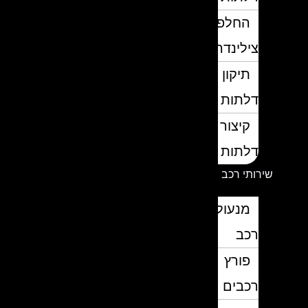
החלפת
צילינדרים
תיקון
דלתות
קיצור
דלתות
שירותי רכב
מנעולן
רכב
פורץ
רכבים