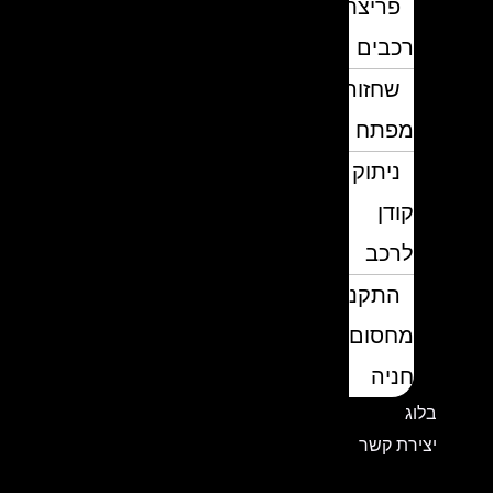
פריצת
רכבים
שחזור
מפתח
ניתוק
קודן
לרכב
התקנת
מחסום
חניה
בלוג
יצירת קשר