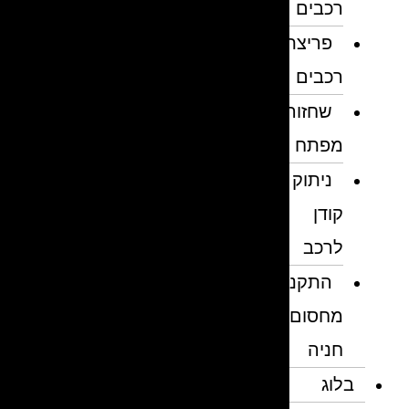
רכבים
פריצת
רכבים
שחזור
מפתח
ניתוק
קודן
לרכב
התקנת
מחסום
חניה
בלוג