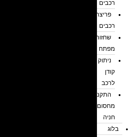
רכבים
פריצת
רכבים
שחזור
מפתח
ניתוק
קודן
לרכב
התקנת
מחסום
חניה
בלוג