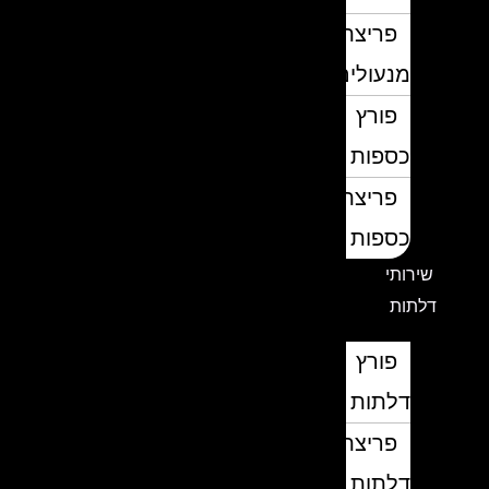
פריצת
מנעולים
פורץ
כספות
פריצת
כספות
שירותי
דלתות
פורץ
דלתות
פריצת
דלתות