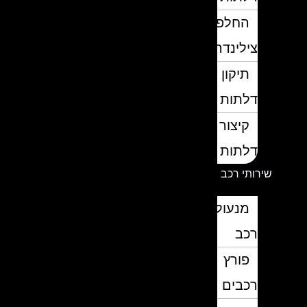
החלפת
צילינדרים
תיקון
דלתות
קיצור
דלתות
שירותי רכב
מנעולן
רכב
פורץ
רכבים