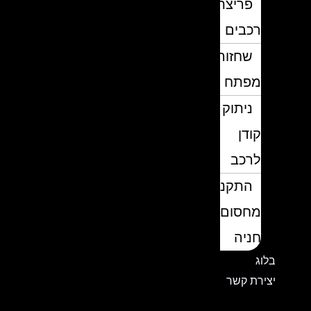
פריצת
רכבים
שחזור
מפתח
ניתוק
קודן
לרכב
התקנת
מחסום
חניה
בלוג
יצירת קשר