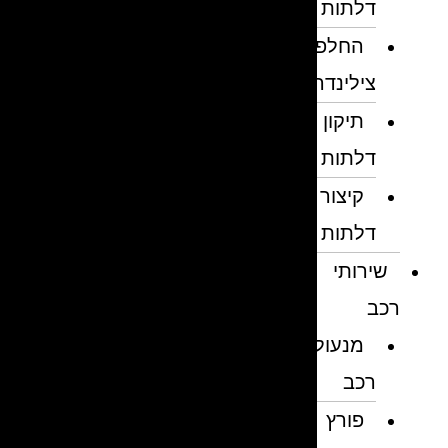
דלתות
החלפת
צילינדרים
תיקון
דלתות
קיצור
דלתות
שירותי
רכב
מנעולן
רכב
פורץ