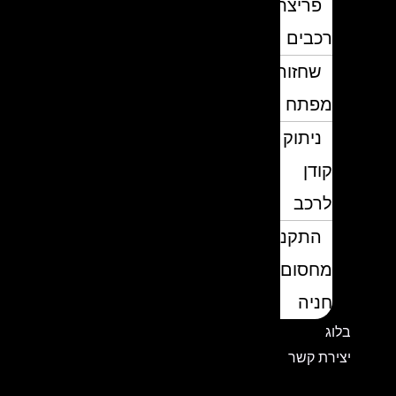
פריצת
רכבים
שחזור
מפתח
ניתוק
קודן
לרכב
התקנת
מחסום
חניה
בלוג
יצירת קשר