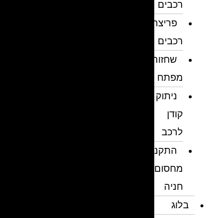
רכבים
פריצת
רכבים
שחזור
מפתח
ניתוק
קודן
לרכב
התקנת
מחסום
חניה
בלוג