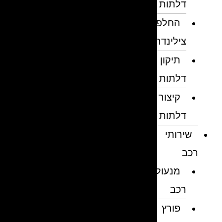
דלתות
החלפת
צילינדרים
תיקון
דלתות
קיצור
דלתות
שירותי
רכב
מנעולן
רכב
פורץ