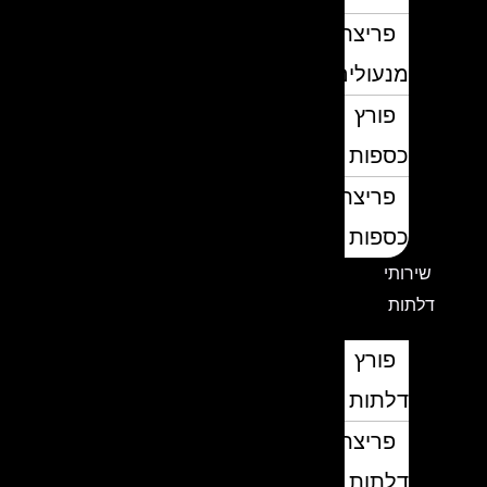
פריצת
מנעולים
פורץ
כספות
פריצת
כספות
שירותי
דלתות
פורץ
דלתות
פריצת
דלתות