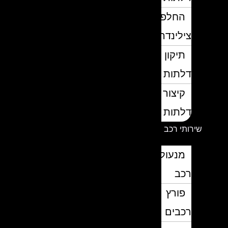
החלפת
צילינדרים
תיקון
דלתות
קיצור
דלתות
שירותי רכב
מנעולן
רכב
פורץ
רכבים