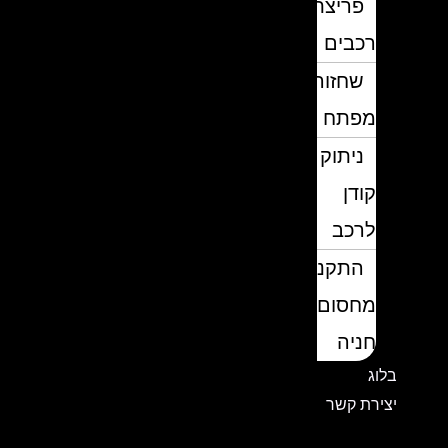
פריצת
רכבים
שחזור
מפתח
ניתוק
קודן
לרכב
התקנת
מחסום
חניה
בלוג
יצירת קשר