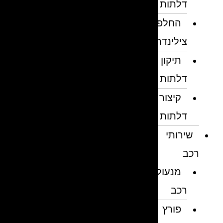
דלתות
החלפת
צילינדרים
תיקון
דלתות
קיצור
דלתות
שירותי
רכב
מנעולן
רכב
פורץ