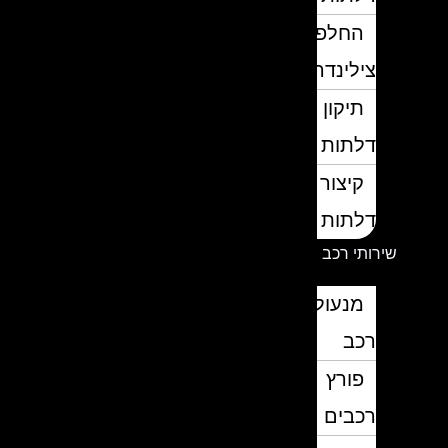
החלפת
צילינדרים
תיקון
דלתות
קיצור
דלתות
שירותי רכב
מנעולן
רכב
פורץ
רכבים