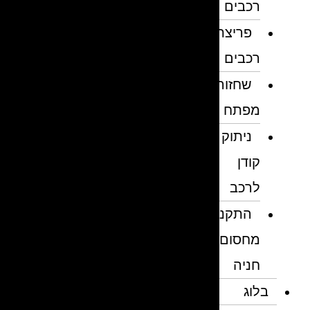
רכבים
פריצת
רכבים
שחזור
מפתח
ניתוק
קודן
לרכב
התקנת
מחסום
חניה
בלוג