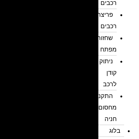
רכבים
פריצת
רכבים
שחזור
מפתח
ניתוק
קודן
לרכב
התקנת
מחסום
חניה
בלוג