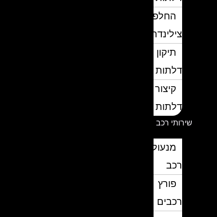
החלפת
צילינדרים
תיקון
דלתות
קיצור
דלתות
שירותי רכב
מנעולן
רכב
פורץ
רכבים