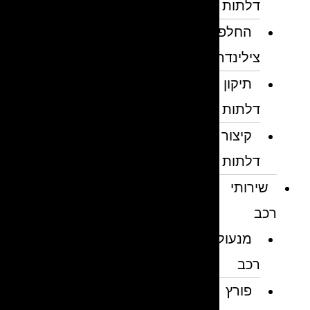
דלתות
החלפת
צילינדרים
תיקון
דלתות
קיצור
דלתות
שירותי
רכב
מנעולן
רכב
פורץ