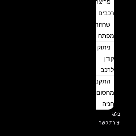
פריצת
רכבים
שחזור
מפתח
ניתוק
קודן
לרכב
התקנת
מחסום
חניה
בלוג
יצירת קשר