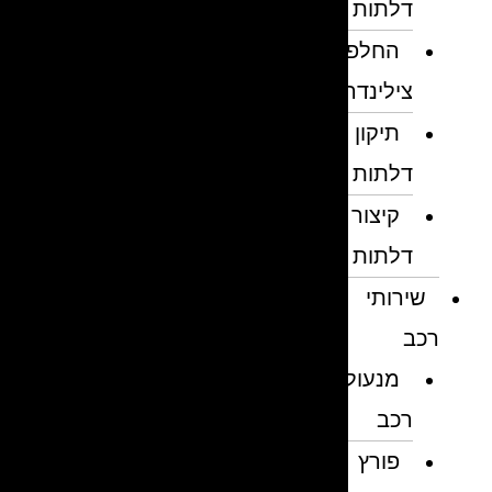
דלתות
החלפת
צילינדרים
תיקון
דלתות
קיצור
דלתות
שירותי
רכב
מנעולן
רכב
פורץ