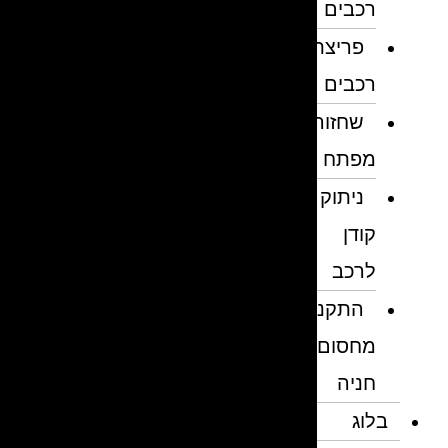
רכבים
פריצת
רכבים
שחזור
מפתח
ניתוק
קודן
לרכב
התקנת
מחסום
חניה
בלוג