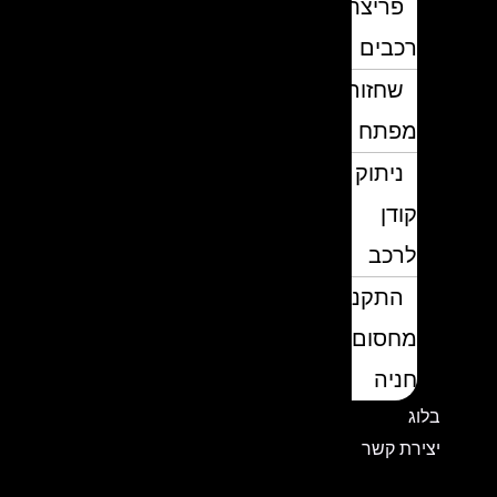
פריצת
רכבים
שחזור
מפתח
ניתוק
קודן
לרכב
התקנת
מחסום
חניה
בלוג
יצירת קשר