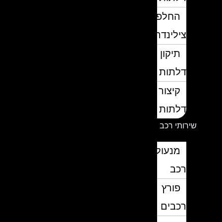
החלפת
צילינדרים
תיקון
דלתות
קיצור
דלתות
שירותי רכב
מנעולן
רכב
פורץ
רכבים