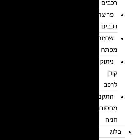
רכבים
פריצת
רכבים
שחזור
מפתח
ניתוק
קודן
לרכב
התקנת
מחסום
חניה
בלוג