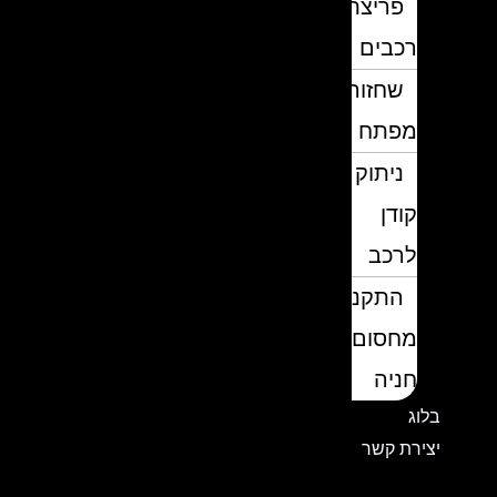
פריצת
רכבים
שחזור
מפתח
ניתוק
קודן
לרכב
התקנת
מחסום
חניה
בלוג
יצירת קשר