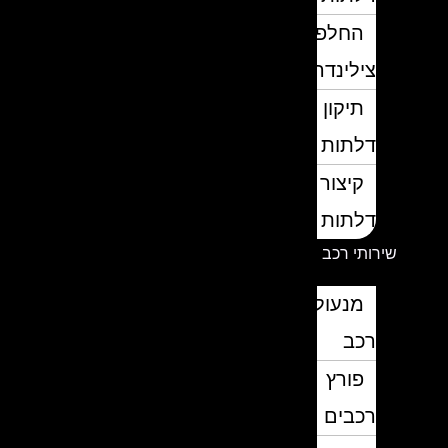
החלפת
צילינדרים
תיקון
דלתות
קיצור
דלתות
שירותי רכב
מנעולן
רכב
פורץ
רכבים