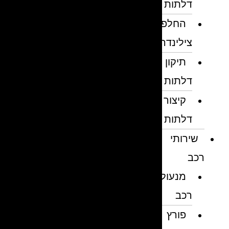
דלתות
החלפת
צילינדרים
תיקון
דלתות
קיצור
דלתות
שירותי
רכב
מנעולן
רכב
פורץ