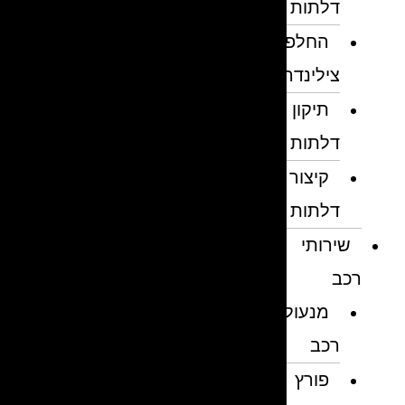
דלתות
החלפת
צילינדרים
תיקון
דלתות
קיצור
דלתות
שירותי
רכב
מנעולן
רכב
פורץ