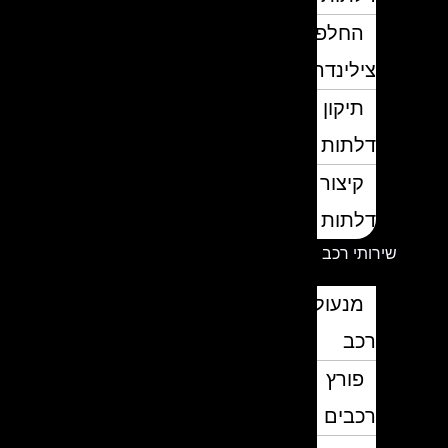
החלפת
צילינדרים
תיקון
דלתות
קיצור
דלתות
שירותי רכב
מנעולן
רכב
פורץ
רכבים