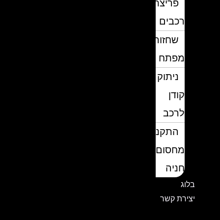
פריצת
רכבים
שחזור
מפתח
ניתוק
קודן
לרכב
התקנת
מחסום
חניה
בלוג
יצירת קשר