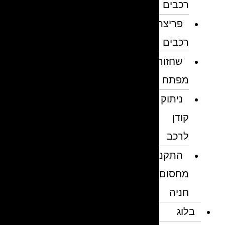
רכבים
פריצת
רכבים
שחזור
מפתח
ניתוק
קודן
לרכב
התקנת
מחסום
חניה
בלוג