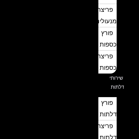
פריצת
מנעולים
פורץ
כספות
פריצת
כספות
שירותי
דלתות
פורץ
דלתות
פריצת
דלתות