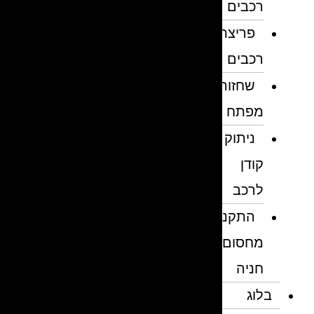
רכבים
פריצת
רכבים
שחזור
מפתח
ניתוק
קודן
לרכב
התקנת
מחסום
חניה
בלוג