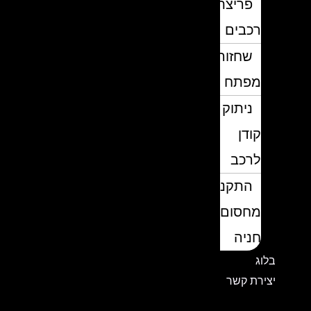
פריצת
רכבים
שחזור
מפתח
ניתוק
קודן
לרכב
התקנת
מחסום
חניה
בלוג
יצירת קשר