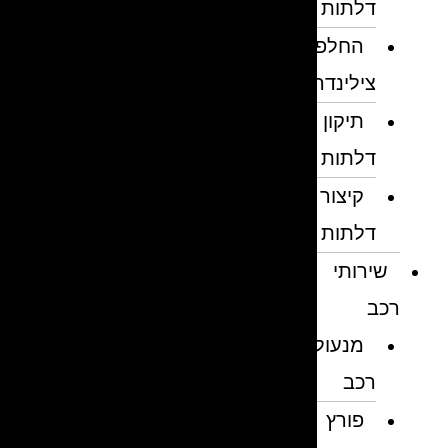
דלתות
החלפת
צילינדרים
תיקון
דלתות
קיצור
דלתות
שירותי
רכב
מנעולן
רכב
פורץ