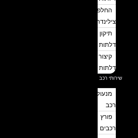
החלפת
צילינדרים
תיקון
דלתות
קיצור
דלתות
שירותי רכב
מנעולן
רכב
פורץ
רכבים