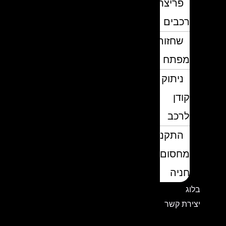
פריצת
רכבים
שחזור
מפתח
ניתוק
קודן
לרכב
התקנת
מחסום
חניה
בלוג
יצירת קשר