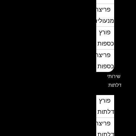
פריצת
מנעולים
פורץ
כספות
פריצת
כספות
שירותי
דלתות
פורץ
דלתות
פריצת
דלתות