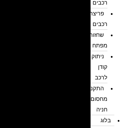
רכבים
פריצת
רכבים
שחזור
מפתח
ניתוק
קודן
לרכב
התקנת
מחסום
חניה
בלוג