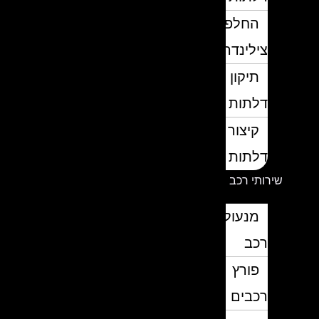
החלפת
צילינדרים
תיקון
דלתות
קיצור
דלתות
שירותי רכב
מנעולן
רכב
פורץ
רכבים