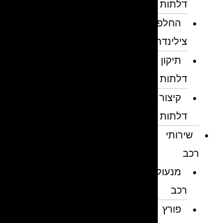
דלתות
החלפת
צילינדרים
תיקון
דלתות
קיצור
דלתות
שירותי
רכב
מנעולן
רכב
פורץ