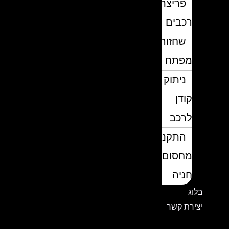
פריצת
רכבים
שחזור
מפתח
ניתוק
קודן
לרכב
התקנת
מחסום
חניה
בלוג
יצירת קשר