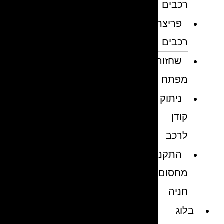
רכבים
פריצת
רכבים
שחזור
מפתח
ניתוק
קודן
לרכב
התקנת
מחסום
חניה
בלוג