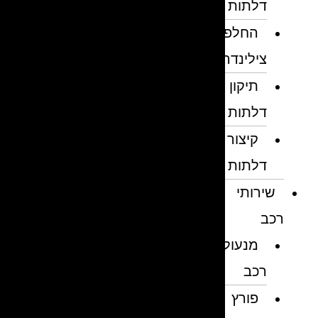
דלתות
החלפת
צילינדרים
תיקון
דלתות
קיצור
דלתות
שירותי
רכב
מנעולן
רכב
פורץ