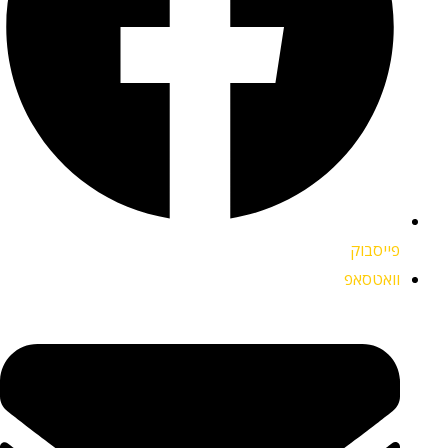
פייסבוק
וואטסאפ