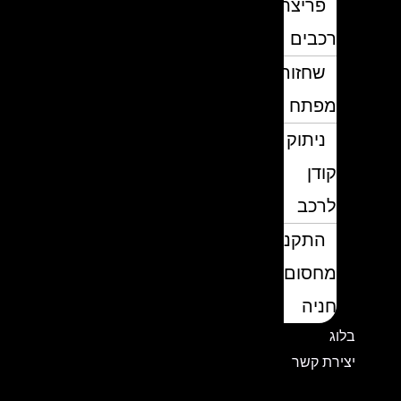
פריצת
רכבים
שחזור
מפתח
ניתוק
קודן
לרכב
התקנת
מחסום
חניה
בלוג
יצירת קשר