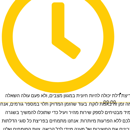
לת יכולה להיות חיונית במגוון מצבים, ולא פעם עולה השאלה
09:00
 זה באמת לוקח. בעוד שהזמן המדויק תלוי במספר גורמים, אנחנו
טיחים לספק שירות מהיר ויעיל כדי שתוכלו להמשיך בשגרה
א הפרעות מיותרות. אנחנו מתמחים בפריצת כל סוגי הדלתות
 את החשיבות של מענה מיידי לכל קריאה. צוות המומחים שלנו