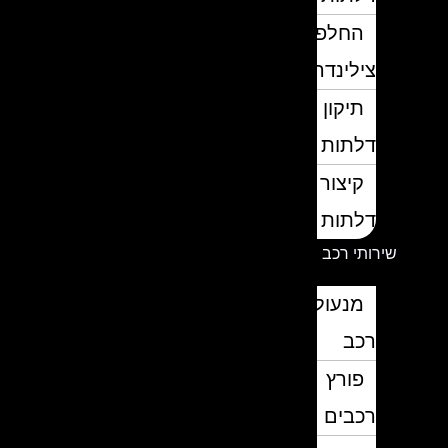
החלפת
צילינדרים
תיקון
דלתות
קיצור
דלתות
שירותי רכב
מנעולן
רכב
פורץ
רכבים