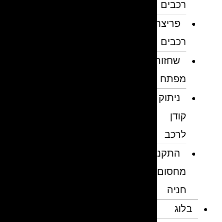
רכבים
פריצת
רכבים
שחזור
מפתח
ניתוק
קודן
לרכב
התקנת
מחסום
חניה
בלוג