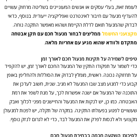
לעומת זאת, בעלי עסקים או אנשים המעוניינים בשליטה מרחוק עשויים
להעדיף מנעול עם חיבור לאינטרנט ואפליקציה ייעודית. בנוסף, כדאי
לבדוק שהמנעול תואם לדלת הקיימת ושהוא מאפשר התקנה נוחה.
מקצועני החשמל
ממליצים לבחור מנעול חכם עם תקן אבטחה
מתקדם ולוודא שהוא מגיע עם אחריות מלאה
.
טיפים לשמירה על תקינות מנעול חכם לאורך זמן
כדי לשמור על תפקודו התקין של המנעול החכם לאורך זמן, יש להקפיד
על תחזוקה נכונה. ראשית, מומלץ לבדוק את הסוללות ולהחליפן באופן
קבוע כדי למנוע מצב שבו המנעול לא מגיב. שנית, חשוב לעדכן את
התוכנה של המנעול אם ישנה אפשרות לכך, על מנת לשפר את רמת
האבטחה. כמו כן, יש לנקות את המנעול והחיישנים מפני לכלוך ואבק
שעשויים לפגוע בפעולתו התקינה. במקרה של תקלה, יש לפנות למנעולן
מקצועי ולא לנסות לפרק את המנעול לבד, כדי לא לגרום לנזק נוסף.
לסיכום: השקעה חכמה בבחירת מנעול חכם