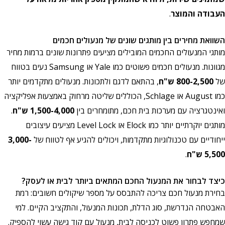
העבודה והמוצר
.
השוואת מחירים בין מותגים שונים של מנעולים חכמים
מותגי המנעולים החכמים המובילים מציעים פתרונות שונים ברמות מחיר
מגוונות. מנעולים חכמים פשוטים כמו Yale או Samsung נעים בטווח
של
800-2,500 ש"ח
, בהתאם לדגם ולתכונות. מנעולים מתקדמים יותר
כמו August או Schlage, הכוללים שליטה מרחוק באמצעות אפליקציה
ואינטגרציה עם מערכות בית חכם, מתומחרים בין
1,500-4,000 ש"ח
.
מותגים יוקרתיים יותר כמו Elock או Level Lock מציעים עיצובים
ייחודיים עם טכנולוגיות מתקדמות, ויכולים להגיע אף לטווח של
3,000-
5,500 ש"ח
.
כיצד לבחור את המנעול החכם המתאים ביותר לבית או לעסק?
בחירת מנעול חכם צריכה להתבסס על מספר שיקולים חשובים: רמת
האבטחה הנדרשת, סוג הדלת, תכונות המנעול, והתקציב הקיים. למי
שמחפש פתרון פשוט לכניסה לבית, מנעול עם קוד גישה עשוי להספיק.