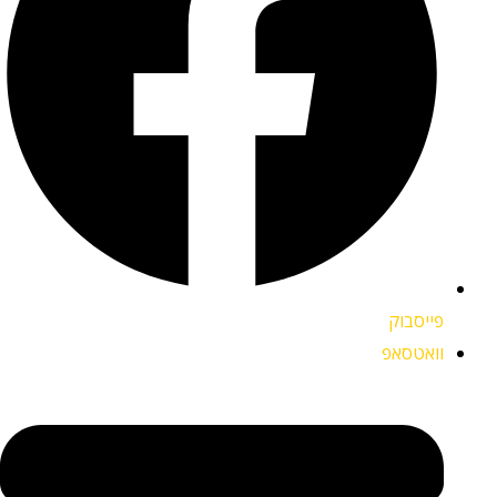
פייסבוק
וואטסאפ