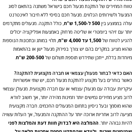
טווח המחירים של התקנת מנעול חכם בישראל משתנה בהתאם לסוג
המנעול ולשירותים הנלווים. מנעול חכם בסיסי ללא חיבור לאינטרנט
עולה בממוצע בין
500 ל-1,500 ש"ח
, כולל התקנה. מנעולים מתקדמים
יותר עם זיהוי ביומטרי או שליטה מרחוק באמצעות אפליקציה יכולים
להגיע לטווח של
1,500 עד 4,000 ש"ח
, תלוי במותג ובתכונות הנוספות
שהוא מציע. במקרים בהם יש צורך בפירוק מנעול ישן או בהתאמות
מיוחדות בדלת, ייתכן שתידרש תוספת תשלום של
200-500 ש"ח
.
האם כדאי לבחור מנעולן עצמאי או חברה מקצועית להתקנה?
כאשר בוחרים בעל מקצוע להתקנת מנעול חכם, יש שתי אפשרויות
עיקריות: עבודה עם מנעולן עצמאי או עם חברה מקצועית. מנעולן עצמאי
לרוב מציע מחירים גמישים יותר וזמינות מהירה יותר, אך חשוב לוודא
שהוא מוסמך ובעל ניסיון בתחום המנעולים החכמים. חברה מקצועית
מציעה לרוב אחריות ארוכה יותר על ההתקנה והמנעול, אך העלות עשויה
להיות גבוהה יותר.
ההמלצה היא לבדוק חוות דעת והמלצות לפני
שמזמינים שירות, ולוודא שהמתקין מספק אחריות מלאה על