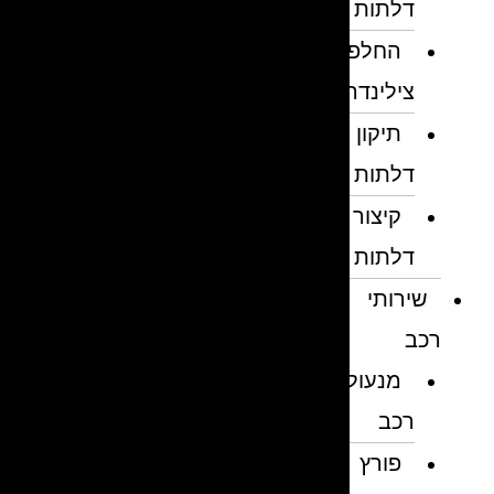
דלתות
החלפת
צילינדרים
תיקון
דלתות
קיצור
דלתות
שירותי
רכב
מנעולן
רכב
פורץ