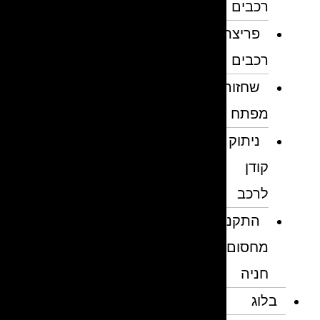
רכבים
פריצת
רכבים
שחזור
מפתח
ניתוק
קודן
לרכב
התקנת
מחסום
חניה
בלוג