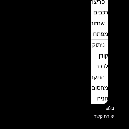
פריצת
רכבים
שחזור
מפתח
ניתוק
קודן
לרכב
התקנת
מחסום
חניה
בלוג
יצירת קשר