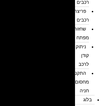
רכבים
פריצת
רכבים
שחזור
מפתח
ניתוק
קודן
לרכב
התקנת
מחסום
חניה
בלוג