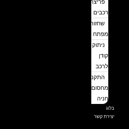
פריצת
רכבים
שחזור
מפתח
ניתוק
קודן
לרכב
התקנת
מחסום
חניה
בלוג
יצירת קשר