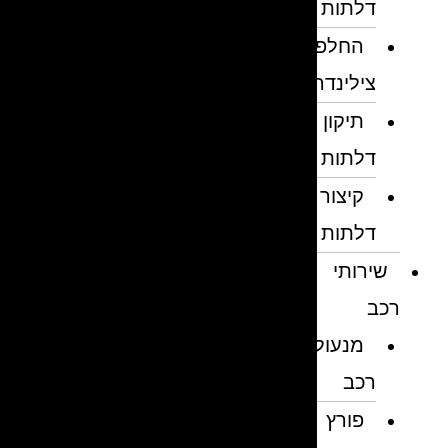
דלתות
החלפת
צילינדרים
תיקון
דלתות
קיצור
דלתות
שירותי
רכב
מנעולן
רכב
פורץ