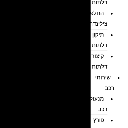
דלתות
החלפת
צילינדרים
תיקון
דלתות
קיצור
דלתות
שירותי
רכב
מנעולן
רכב
פורץ