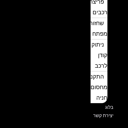
פריצת
רכבים
שחזור
מפתח
ניתוק
קודן
לרכב
התקנת
מחסום
חניה
בלוג
יצירת קשר