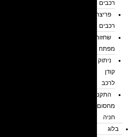
רכבים
פריצת
רכבים
שחזור
מפתח
ניתוק
קודן
לרכב
התקנת
מחסום
חניה
בלוג