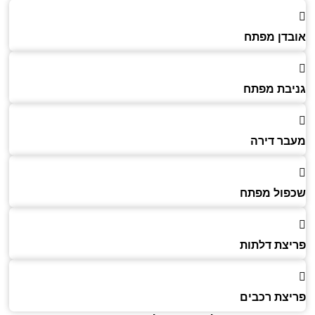
דן מפתח
בת מפתח
ר דירה
ול מפתח
צת דלתות
צת רכבים