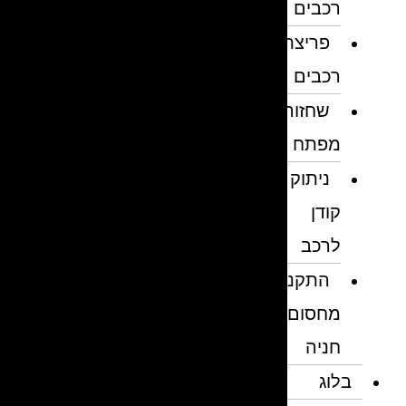
רכבים
פריצת
רכבים
שחזור
מפתח
ניתוק
קודן
לרכב
התקנת
מחסום
חניה
בלוג