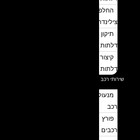
החלפת
צילינדרים
תיקון
דלתות
קיצור
דלתות
שירותי רכב
מנעולן
רכב
פורץ
רכבים