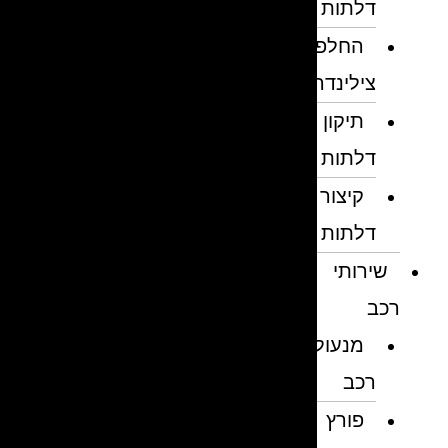
דלתות
החלפת
צילינדרים
תיקון
דלתות
קיצור
דלתות
שירותי
רכב
מנעולן
רכב
פורץ