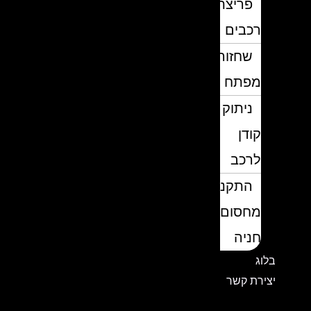
פריצת
רכבים
שחזור
מפתח
ניתוק
קודן
לרכב
התקנת
מחסום
חניה
בלוג
יצירת קשר