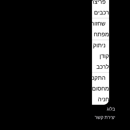
פריצת
רכבים
שחזור
מפתח
ניתוק
קודן
לרכב
התקנת
מחסום
חניה
בלוג
יצירת קשר