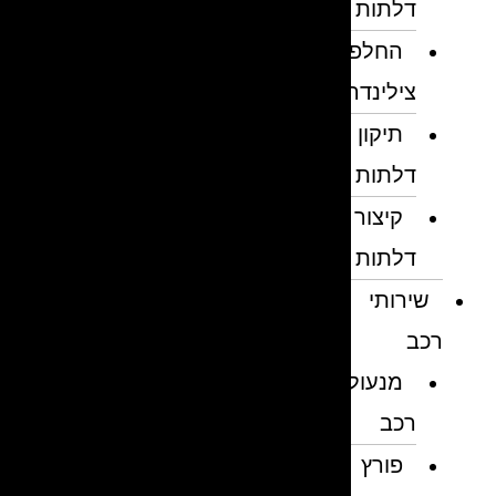
דלתות
החלפת
צילינדרים
תיקון
דלתות
קיצור
דלתות
שירותי
רכב
מנעולן
רכב
פורץ