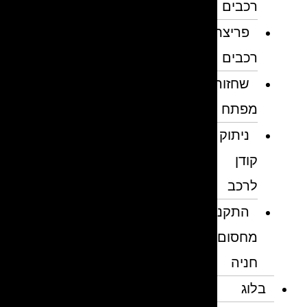
רכבים
פריצת
רכבים
שחזור
מפתח
ניתוק
קודן
לרכב
התקנת
מחסום
חניה
בלוג