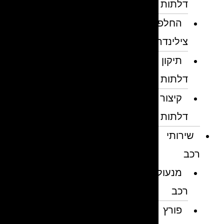
דלתות
החלפת
צילינדרים
תיקון
דלתות
קיצור
דלתות
שירותי
רכב
מנעולן
רכב
פורץ