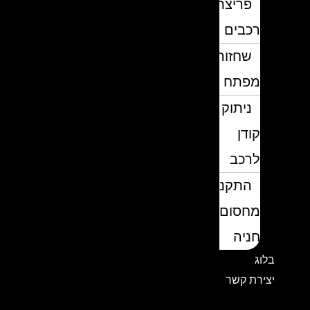
פריצת
רכבים
שחזור
מפתח
ניתוק
קודן
לרכב
התקנת
מחסום
חניה
בלוג
יצירת קשר