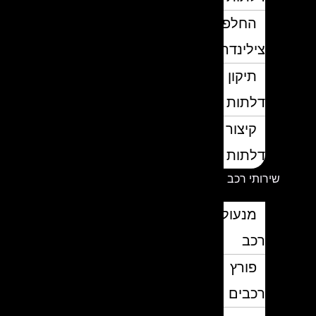
החלפת
צילינדרים
תיקון
דלתות
קיצור
דלתות
שירותי רכב
מנעולן
רכב
פורץ
רכבים