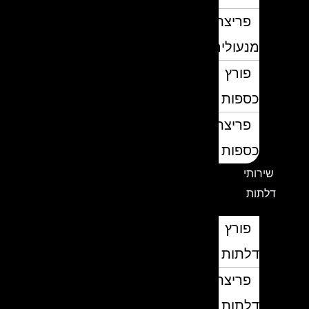
פריצת
מנעולים
פורץ
כספות
פריצת
כספות
שירותי
דלתות
פורץ
דלתות
פריצת
דלתות