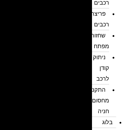
רכבים
פריצת
רכבים
שחזור
מפתח
ניתוק
קודן
לרכב
התקנת
מחסום
חניה
בלוג