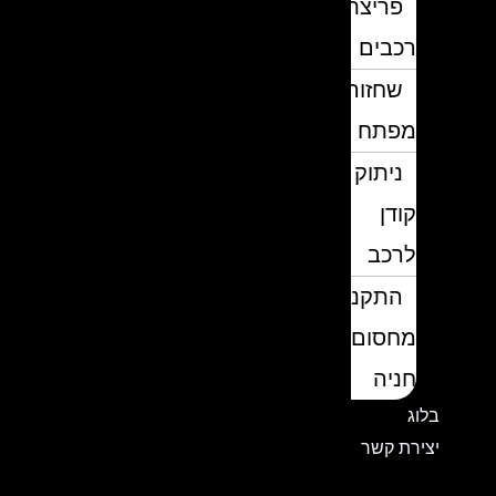
פריצת
רכבים
שחזור
מפתח
ניתוק
קודן
לרכב
התקנת
מחסום
חניה
בלוג
יצירת קשר