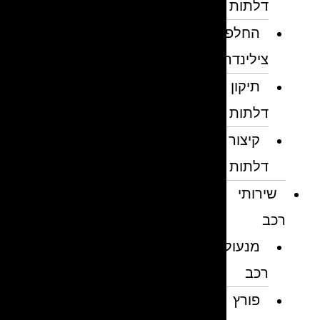
דלתות
החלפת
צילינדרים
תיקון
דלתות
קיצור
דלתות
שירותי
רכב
מנעולן
רכב
פורץ