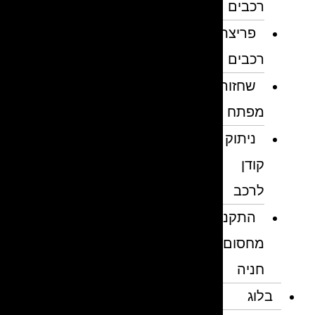
רכבים
פריצת
רכבים
שחזור
מפתח
ניתוק
קודן
לרכב
התקנת
מחסום
חניה
בלוג