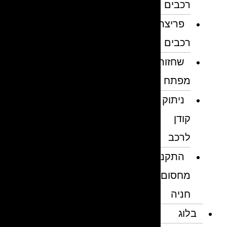
רכבים
פריצת
רכבים
שחזור
מפתח
ניתוק
קודן
לרכב
התקנת
מחסום
חניה
בלוג