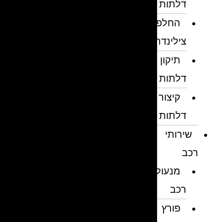
דלתות
החלפת
צילינדרים
תיקון
דלתות
קיצור
דלתות
שירותי
רכב
מנעולן
רכב
פורץ