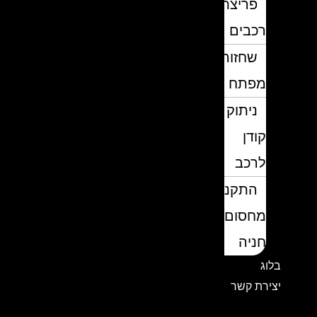
פריצת
רכבים
שחזור
מפתח
ניתוק
קודן
לרכב
התקנת
מחסום
חניה
בלוג
יצירת קשר