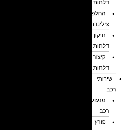
דלתות
החלפת
צילינדרים
תיקון
דלתות
קיצור
דלתות
שירותי
רכב
מנעולן
רכב
פורץ