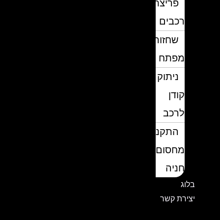
פריצת
רכבים
שחזור
מפתח
ניתוק
קודן
לרכב
התקנת
מחסום
חניה
בלוג
יצירת קשר