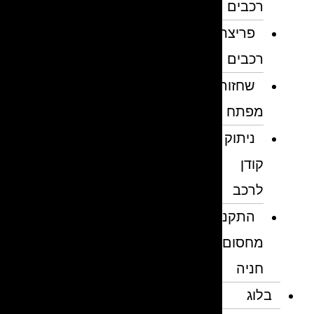
רכבים
פריצת
רכבים
שחזור
מפתח
ניתוק
קודן
לרכב
התקנת
מחסום
חניה
בלוג