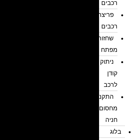
רכבים
פריצת
רכבים
שחזור
מפתח
ניתוק
קודן
לרכב
התקנת
מחסום
חניה
בלוג