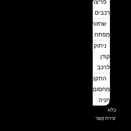
פריצת
רכבים
שחזור
מפתח
ניתוק
קודן
לרכב
התקנת
מחסום
חניה
בלוג
יצירת קשר