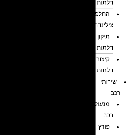
דלתות
החלפת
צילינדרים
תיקון
דלתות
קיצור
דלתות
שירותי
רכב
מנעולן
רכב
פורץ