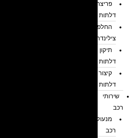
פריצת
דלתות
החלפת
צילינדרים
תיקון
דלתות
קיצור
דלתות
שירותי
רכב
מנעולן
רכב