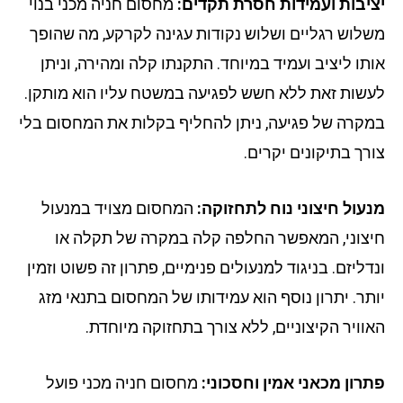
יבות ועמידות חסרת תקדים:
מחסום חניה מכני בנוי
לוש רגליים ושלוש נקודות עגינה לקרקע, מה שהופך
תו ליציב ועמיד במיוחד. התקנתו קלה ומהירה, וניתן
שות זאת ללא חשש לפגיעה במשטח עליו הוא מותקן.
קרה של פגיעה, ניתן להחליף בקלות את המחסום בלי
רך בתיקונים יקרים.
עול חיצוני נוח לתחזוקה:
המחסום מצויד במנעול
צוני, המאפשר החלפה קלה במקרה של תקלה או
דליזם. בניגוד למנעולים פנימיים, פתרון זה פשוט וזמין
תר. יתרון נוסף הוא עמידותו של המחסום בתנאי מזג
וויר הקיצוניים, ללא צורך בתחזוקה מיוחדת.
רון מכאני אמין וחסכוני:
מחסום חניה מכני פועל