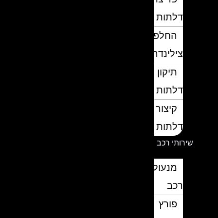
דלתות
החלפת
צילינדרים
תיקון
דלתות
קיצור
דלתות
שירותי רכב
מנעולן
רכב
פורץ