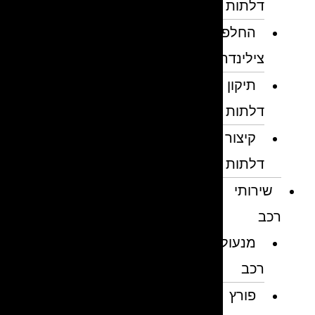
דלתות
החלפת
צילינדרים
תיקון
דלתות
קיצור
דלתות
שירותי
רכב
מנעולן
רכב
פורץ