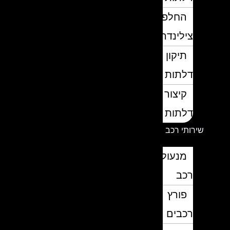
החלפת
צילינדרים
תיקון
דלתות
קיצור
דלתות
שירותי רכב
מנעולן
רכב
פורץ
רכבים