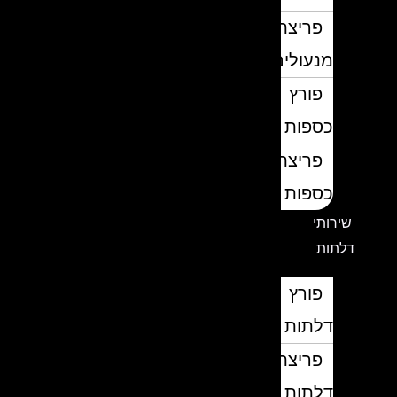
פריצת
מנעולים
פורץ
כספות
פריצת
כספות
שירותי
דלתות
פורץ
דלתות
פריצת
דלתות