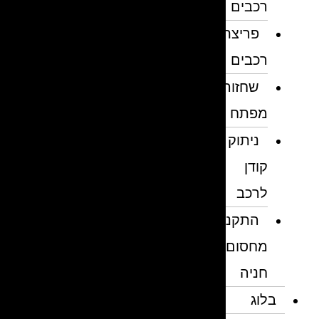
רכבים
פריצת
רכבים
שחזור
מפתח
ניתוק
קודן
לרכב
התקנת
מחסום
חניה
בלוג