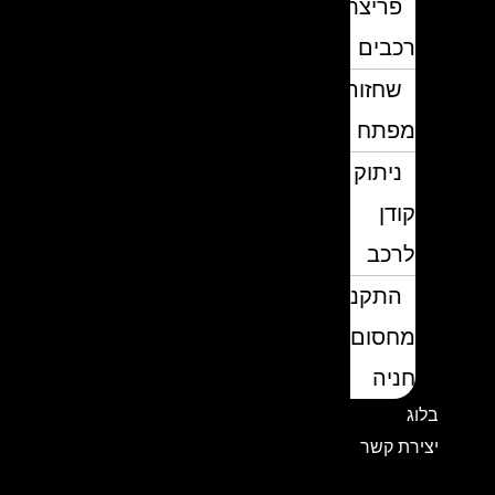
פריצת
רכבים
שחזור
מפתח
ניתוק
קודן
לרכב
התקנת
מחסום
חניה
בלוג
יצירת קשר