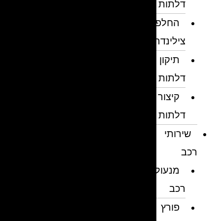
דלתות
החלפת
צילינדרים
תיקון
דלתות
קיצור
דלתות
שירותי
רכב
מנעולן
רכב
פורץ