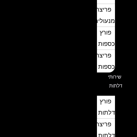
פריצת
מנעולים
פורץ
כספות
פריצת
כספות
שירותי
דלתות
פורץ
דלתות
פריצת
דלתות