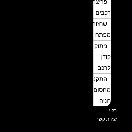
פריצת
רכבים
שחזור
מפתח
ניתוק
קודן
לרכב
התקנת
מחסום
חניה
בלוג
יצירת קשר