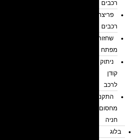
רכבים
פריצת
רכבים
שחזור
מפתח
ניתוק
קודן
לרכב
התקנת
מחסום
חניה
בלוג