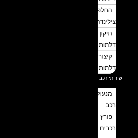
החלפת
צילינדרים
תיקון
דלתות
קיצור
דלתות
שירותי רכב
מנעולן
רכב
פורץ
רכבים