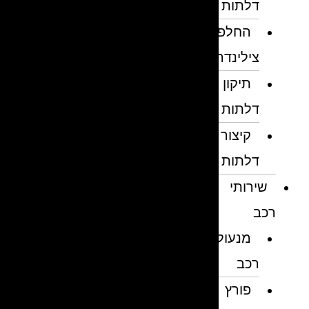
דלתות
החלפת
צילינדרים
תיקון
דלתות
קיצור
דלתות
שירותי
רכב
מנעולן
רכב
פורץ