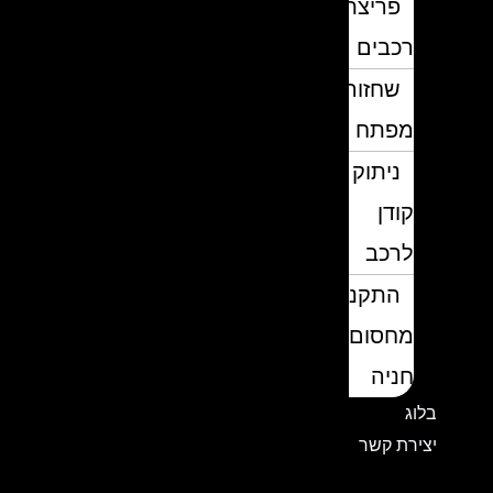
פריצת
רכבים
שחזור
מפתח
ניתוק
קודן
לרכב
התקנת
מחסום
חניה
בלוג
יצירת קשר