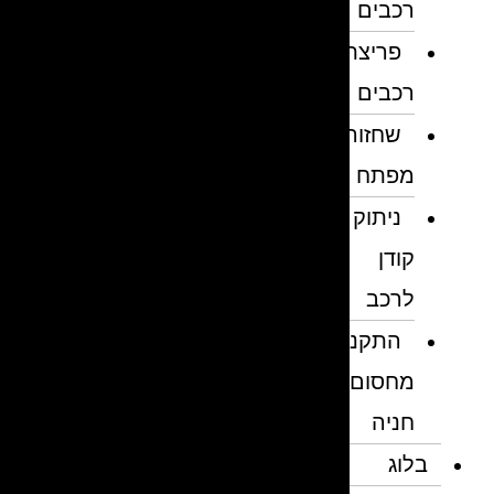
רכבים
פריצת
רכבים
שחזור
מפתח
ניתוק
קודן
לרכב
התקנת
מחסום
חניה
בלוג