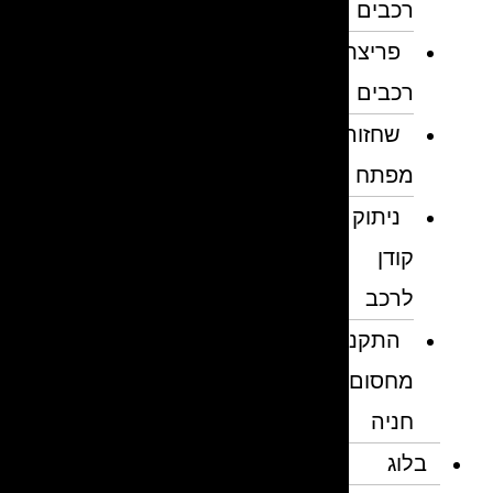
רכבים
פריצת
רכבים
שחזור
מפתח
ניתוק
קודן
לרכב
התקנת
מחסום
חניה
בלוג