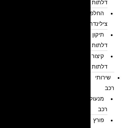
דלתות
החלפת
צילינדרים
תיקון
דלתות
קיצור
דלתות
שירותי
רכב
מנעולן
רכב
פורץ