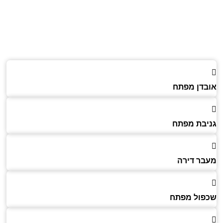
דן מפתח
בת מפתח
ר דירה
ול מפתח