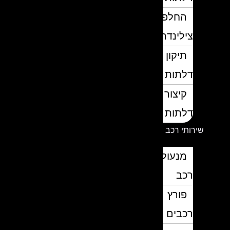
החלפת
צילינדרים
תיקון
דלתות
קיצור
דלתות
שירותי רכב
מנעולן
רכב
פורץ
רכבים