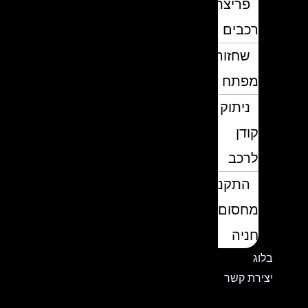
פריצת
רכבים
שחזור
מפתח
ניתוק
קודן
לרכב
התקנת
מחסום
חניה
בלוג
יצירת קשר