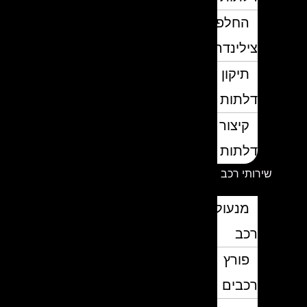
החלפת
צילינדרים
תיקון
דלתות
קיצור
דלתות
שירותי רכב
מנעולן
רכב
פורץ
רכבים