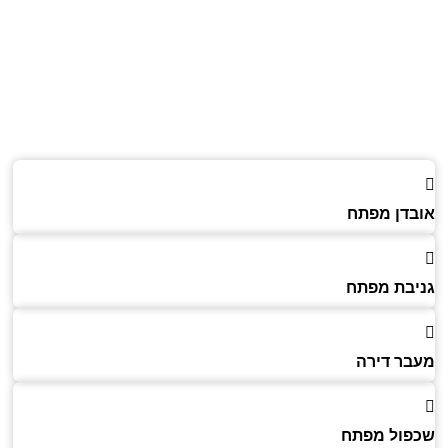
דן מפתח
בת מפתח
ר דירה
ול מפתח