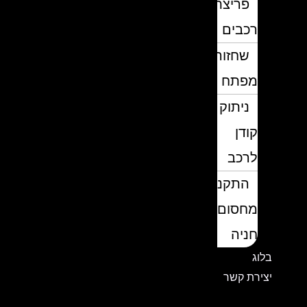
פריצת
רכבים
שחזור
מפתח
ניתוק
קודן
לרכב
התקנת
מחסום
חניה
בלוג
יצירת קשר