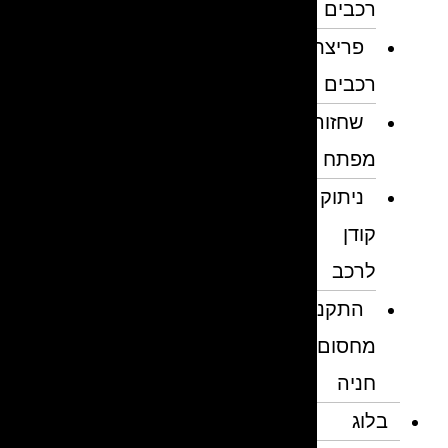
רכבים
פריצת
רכבים
שחזור
מפתח
ניתוק
קודן
לרכב
התקנת
מחסום
חניה
בלוג