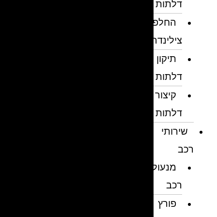
דלתות
החלפת
צילינדרים
תיקון
דלתות
קיצור
דלתות
שירותי
רכב
מנעולן
רכב
פורץ