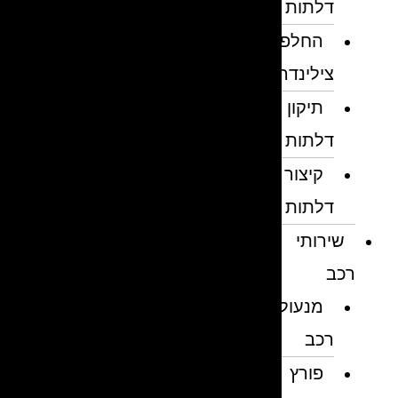
דלתות
החלפת
צילינדרים
תיקון
דלתות
קיצור
דלתות
שירותי
רכב
מנעולן
רכב
פורץ