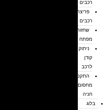
רכבים
פריצת
רכבים
שחזור
מפתח
ניתוק
קודן
לרכב
התקנת
מחסום
חניה
בלוג