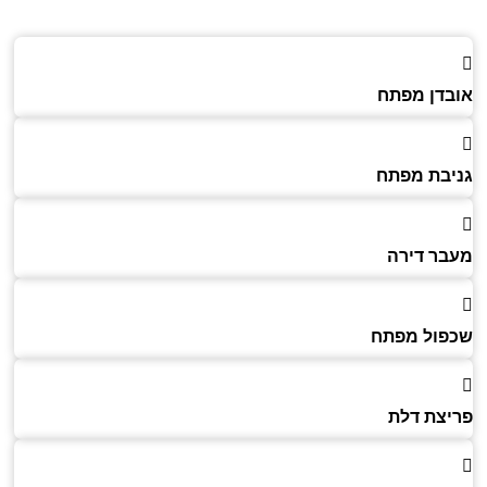
דן מפתח
בת מפתח
ר דירה
ול מפתח
צת דלת