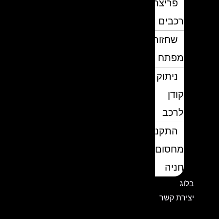
פריצת
רכבים
שחזור
מפתח
ניתוק
קודן
לרכב
התקנת
מחסום
חניה
בלוג
יצירת קשר