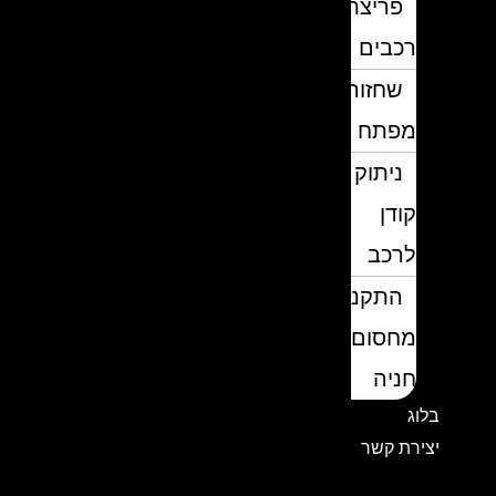
פריצת
רכבים
שחזור
מפתח
ניתוק
קודן
לרכב
התקנת
מחסום
חניה
בלוג
יצירת קשר