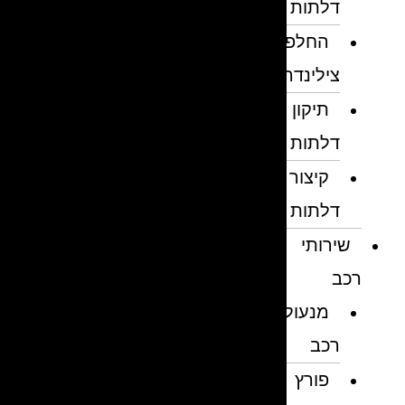
דלתות
החלפת
צילינדרים
תיקון
דלתות
קיצור
דלתות
שירותי
רכב
מנעולן
רכב
פורץ