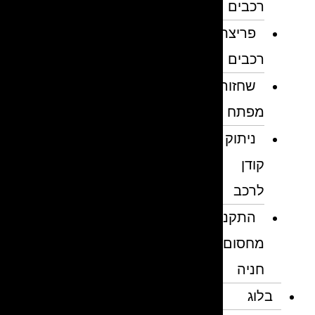
רכבים
פריצת
רכבים
שחזור
מפתח
ניתוק
קודן
לרכב
התקנת
מחסום
חניה
בלוג