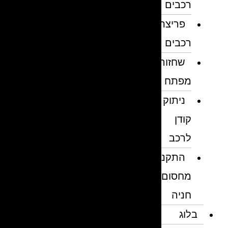
רכבים
פריצת
רכבים
שחזור
מפתח
ניתוק
קודן
לרכב
התקנת
מחסום
חניה
בלוג