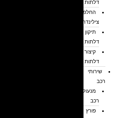
דלתות
החלפת
צילינדרים
תיקון
דלתות
קיצור
דלתות
שירותי
רכב
מנעולן
רכב
פורץ