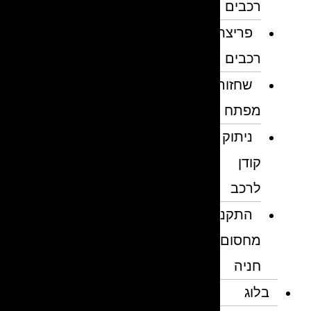
רכבים
פריצת
רכבים
שחזור
מפתח
ניתוק
קודן
לרכב
התקנת
מחסום
חניה
בלוג