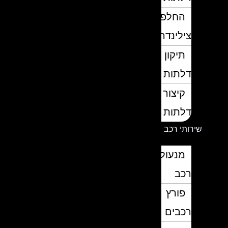
החלפת
צילינדרים
תיקון
דלתות
קיצור
דלתות
שירותי רכב
מנעולן
רכב
פורץ
רכבים