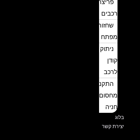
פריצת
רכבים
שחזור
מפתח
ניתוק
קודן
לרכב
התקנת
מחסום
חניה
בלוג
יצירת קשר