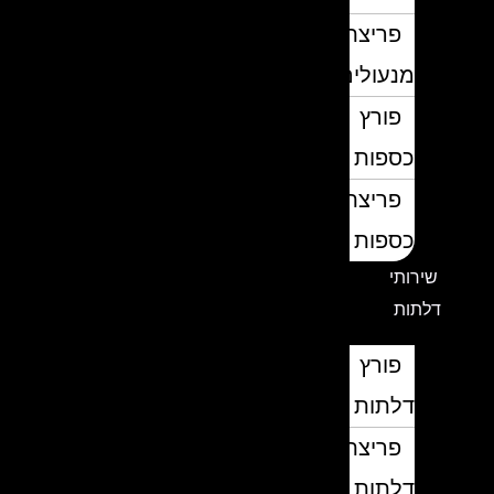
פריצת
מנעולים
פורץ
כספות
פריצת
כספות
שירותי
דלתות
פורץ
דלתות
פריצת
דלתות