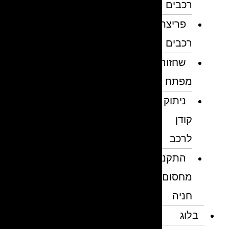
רכבים
פריצת
רכבים
שחזור
מפתח
ניתוק
קודן
לרכב
התקנת
מחסום
חניה
בלוג