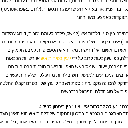
הכיבוי. בשגרת היום-יום, דלתות אש מתפקדות כדלתות רגילות
 ועניין, אך בעת אירוע שריפה, הן נסגרות (לרוב באופן אוטומטי)
ת כאמצעי מיגון חיוני.
בין סוגי דלתות אש (למשל, פלדה לעומת זכוכית, דירוג עמידות
ינה רק עניין של העדפה אסתטית או תקציב. היא חייבת להתבסס
ראשונה על דרישות מיגון האש הספציפיות למבנה ולמיקום
פי שנקבעות לרוב על ידי
יועץ בטיחות אש
או רשויות הכבאות.
בנה, ייעודו, עומס האש הצפוי ודרישות תוכנית הבטיחות הם
 המכריעים. למנעולן חשוב להיות מודע לכך שלקוחות עשויים
להכוונה מקצועית נוספת מעבר לייעוץ שלו, בטרם יקבלו החלטה
ל סוג הדלת והפרזול הנדרשים.
נעילה לדלתות אש: איזון בין ביטחון למילוט
גרים המרכזיים בתכנון והתקנה של דלתות אש הוא האיזון העדין
רך בביטחון לבין הצורך במילוט מהיר ובטוח. מצד אחד, דלתות אש