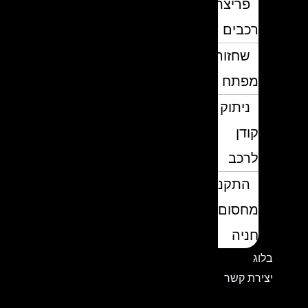
פריצת
רכבים
שחזור
מפתח
ניתוק
קודן
לרכב
התקנת
מחסום
חניה
בלוג
יצירת קשר