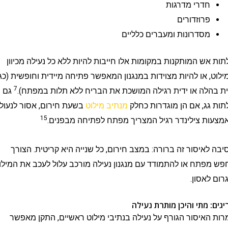
חדרי מדרגות
פרוזדורים
מסדרונות ומעברים כלליים
ש המותקנות במקומות אלו חייבות להיות ללא כל נעילה מכיוון
 או להיות מצוידות במנגנון המאפשר פתיחה מיידית וחופשית (כגון
7
לה או ידית רגילה המושכת את הבריח ללא תלות במפתח).
גם
ג, אם הן מוגדרות כחלק
מנתיב מילוט
בשעת חירום, אסור לנעול
15
 צילינדר רגיל המצריך מפתח לפתיחה מבפנים.
איסור זה ברורה: במצב חירום, כל שנייה היא קריטית. הצורך
תח או להתמודד עם מנגנון נעילה מורכב עלול לעכב את המילוט
אסון.
 מתי והיכן מותרת נעילה
איסור הגורף על נעילה בנתיבי מילוט ראשיים, התקן מאפשר