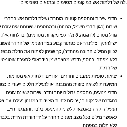
ל דלתות אש במיקומים מסוימים ובתנאים ספציפיים:
חדרי שירות ומחסנים קטנים: מותרת נעילת דלתות אש בחדרי
שירות (כגון חדרי חשמל, מכונות) ובמחסנים ששטחם אינו עולה על
גודל מסוים (לדוגמה, 8 מ"ר לפי מקורות מסוימים). בדלתות אלו,
יש להתקין צילינדר עם כפתור קבוע בצד הפנימי של החדר (הפונה
לכיוון המילוט החוצה מהחדר), כך שניתן לפתוח את הדלת מבפנים
ללא מפתח. בנוסף, נדרש מחזיר שמן הידראולי לסגירה אוטומטית
של הדלת.
יציאות סופיות ממבנים וחדרים ייעודיים: דלתות אש מסוימות
המיועדות ליציאה סופית מהמבנה, או לנעילת חללים ייעודיים כמו
חדרי מנועים, מחסנים גדולים יותר וחדרי שירות שאינם עונים
להגדרה של "קטנים", יכולות להיות מצוידות במנגנון נעילה. עם זאת,
הנעילה תהיה באמצעות לשונית המנעול בלבד, והמנגנון חייב
לאפשר מילוט בכל מצב מפנים החדר על ידי הורדת הידית בלבד,
ללא תלות במפתח.