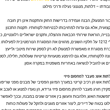
– דלתות, מנגנוני נעילה ודרכי מילוט.
נעולן, הבנה ועמידה בדרישות החוק והתקנות אינן רק חובה
, אלא גם עדות למחויבותו לבטיחות לקוחותיו. תקנות התכנון
, הוראות שירותי הכבאות וההצלה, ותקנים ישראליים רלוונטיים, כגון
ת"י 1212 על חלקיו השונים, מהווים את המסגרת הנורמטיבית לפעילותו.
גרת זו מאפשרת למנעולן לא רק לספק שירות מיטבי ולייעץ
לקוחותיו, אלא גם להימנע מטעויות קריטיות שעלולות, חלילה, לסכן
 להוביל לנשיאה באחריות משפטית במקרה אסון.
ש: מעבר למחסום פיזי
ש הן רכיב קריטי במערך המיגון הפסיבי של מבנים מפני שריפות.
חורג מעבר להיותן מחסום פיזי גרידא, הן נועדו למנוע או לעכב את
 האש, הלהבות והעשן בין אזורים שונים במבנה, ובכך לאפשר
טוח של דיירים, ליצור אזורים מוגנים ולהקל על פעולות כוחות