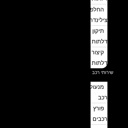
החלפת
צילינדרים
תיקון
דלתות
קיצור
דלתות
שירותי רכב
מנעולן
רכב
פורץ
רכבים