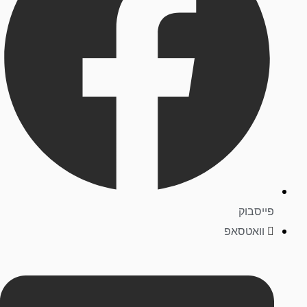
פייסבוק
וואטסאפ