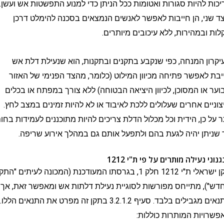
להיות סגורות ואטומות ככל הניתן כדי למנוע התפשטות אש ועשן.
, הן חייבות לאפשר לאנשים הנמצאים בסכנה להימלט דרכן
במהירות, ללא עיכובים מיותרים.
 המנחה, כפי שנקבע בתקנים ובתקנות, הוא שנעילת דלת אש
אפשר פתיחה מכיוון המילוט (כלומר, מהצד הפנימי של האזור
ו המסוכן, לכיוון היציאה הבטוחה) ללא צורך במפתח או בכלים
ם אחרים שעלולים ללכת לאיבוד או לא להיות זמינים במצב לחץ.
כן, הידית וכל מכלול הדלת צריכים להיות מתוכננים לעמידות בחום,
ן יהיה לגעת בהם ולתפעל אותם גם במהלך אירוע שריפה.
נעילה מותרים על פי ת"י 1212
תקן ישראלי ת"י 1212 חלק 1, בגרסתו המעודכנת (המכונה לעיתים "התקן
 מתייחס מפורשות לסוגיית נעילת דלתות אש ומאפשר זאת, אך
בתנאים מגבילים בלבד. סעיף 3.2.1.2 בתקן זה מפרט את התנאים הללו.
ות המותרות כוללות: