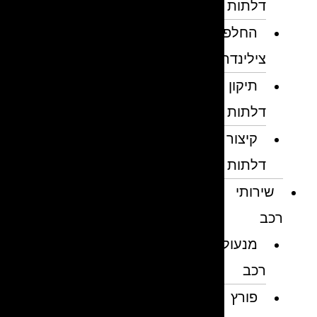
דלתות
החלפת
צילינדרים
תיקון
דלתות
קיצור
דלתות
שירותי
רכב
מנעולן
רכב
פורץ