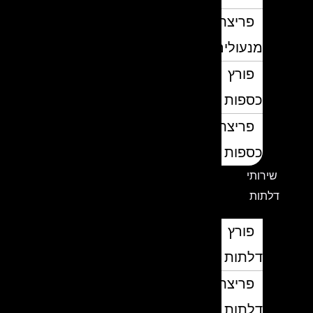
פריצת
מנעולים
פורץ
כספות
פריצת
כספות
שירותי
דלתות
פורץ
דלתות
פריצת
דלתות