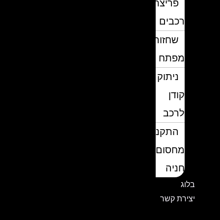
פריצת
רכבים
שחזור
מפתח
ניתוק
קודן
לרכב
התקנת
מחסום
חניה
בלוג
יצירת קשר