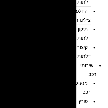
דלתות
החלפת
צילינדרים
תיקון
דלתות
קיצור
דלתות
שירותי
רכב
מנעולן
רכב
פורץ