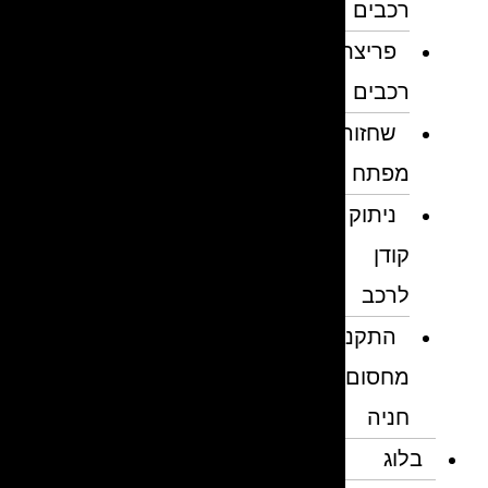
רכבים
פריצת
רכבים
שחזור
מפתח
ניתוק
קודן
לרכב
התקנת
מחסום
חניה
בלוג