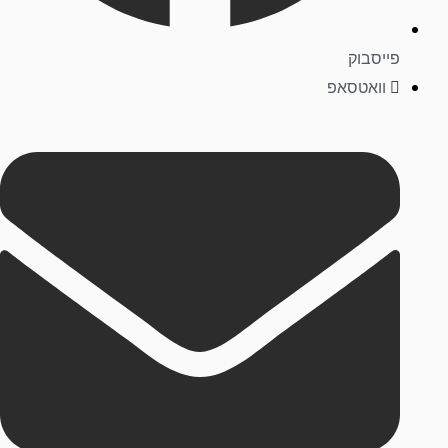
פייסבוק
וואטסאפ