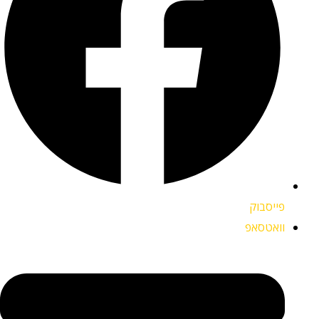
פייסבוק
וואטסאפ