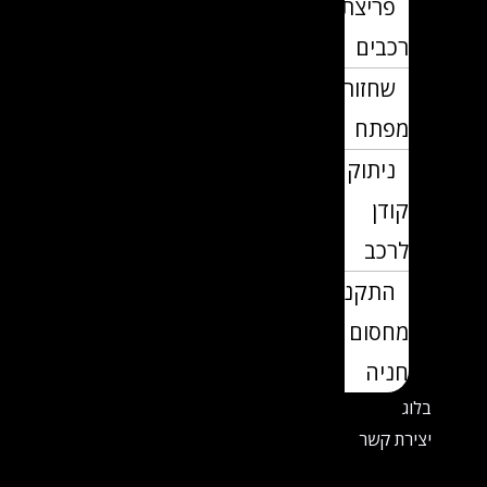
פריצת
רכבים
שחזור
מפתח
ניתוק
קודן
לרכב
התקנת
מחסום
חניה
בלוג
יצירת קשר