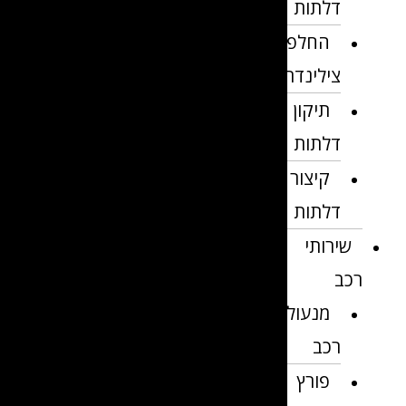
דלתות
החלפת
צילינדרים
תיקון
דלתות
קיצור
דלתות
שירותי
רכב
מנעולן
רכב
פורץ