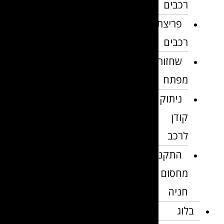
רכבים
פריצת
רכבים
שחזור
מפתח
ניתוק
קודן
לרכב
התקנת
מחסום
חניה
בלוג