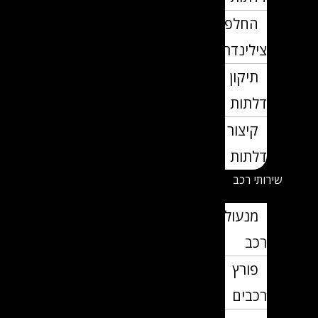
החלפת
צילינדרים
תיקון
דלתות
קיצור
דלתות
שירותי רכב
מנעולן
רכב
פורץ
רכבים